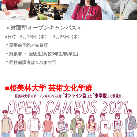
＜対面型オープンキャンパス＞
●日時：8月19日（木）、8月26日（木）
＊要事前予約／先着順
＊対象者 ： 受験生(高校3年生/既卒生)
＊同伴保護者は１名まで可
■桜美林大学 芸術文化学群