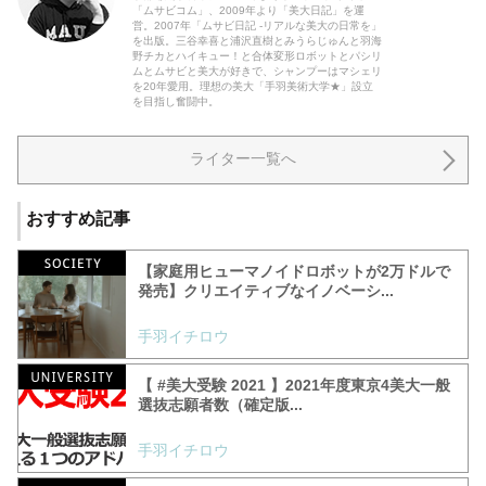
「ムサビコム」、2009年より「美大日記」を運
営。2007年「ムサビ日記 -リアルな美大の日常を」
を出版。三谷幸喜と浦沢直樹とみうらじゅんと羽海
野チカとハイキュー！と合体変形ロボットとパシリ
ムとムサビと美大が好きで、シャンプーはマシェリ
を20年愛用。理想の美大「手羽美術大学★」設立
を目指し奮闘中。
ライター一覧へ
おすすめ記事
【家庭用ヒューマノイドロボットが2万ドルで
発売】クリエイティブなイノベーシ...
手羽イチロウ
【 #美大受験 2021 】2021年度東京4美大一般
選抜志願者数（確定版...
手羽イチロウ