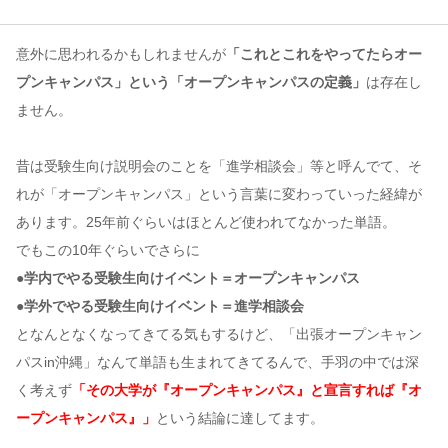
コンテンツ
意外に思われるかもしれませんが
「これとこれをやってたらオー
プンキャンパス」という「オープンキャンパスの定義」
は存在し
このサイトについて
ません。
運営会社
お問い合わせ
昔は受験生向け説明会のことを「進学相談会」等と呼んでて、そ
れが「オープンキャンパス」という言葉に変わっていった経緯が
あります。25年前ぐらいはほとんど使われてなかった単語。
でもこの10年ぐらいでさらに
●学内でやる受験生向けイベント＝オープンキャンパス
●学外でやる受験生向けイベント＝進学相談会
となんとなくなってきてる気もするけど、「出張オープンキャン
パスin沖縄」なんて単語も生まれてきてるんで、手羽の中では深
く考えず
「その大学が『オープンキャンパス』と宣言すれば『オ
ープンキャンパス』」
という結論に達してます。