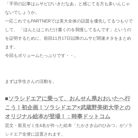
「手羽の記事はムサビびいきだなあ」と感じてる方も多いんじゃ
ないでしょうか。
コンテンツ
一応これでもPARTNERでは美大全体の話題を優先してるつもりで
このサイトについて
して、 「ほんとはこれだけ書くのを我慢してるんです」というの
運営会社
を証明するために、前回11月17日以降のムサビ関連ネタをまとめ
お問い合わせ
ます。
今回もボリュームたっぷりです・・。
まずは学生さんの活動を。
■
ソラシドエアに乗って、おんせん県おおいたへ行
こう！初企画！ソラシドエア×武蔵野美術大学との
オリジナル絵本が登場！：時事ドットコム
芸文・新見ゼミ生4名が作った絵本「たかさき山のひみつ」がソラ
シドエア全便に設置されます。