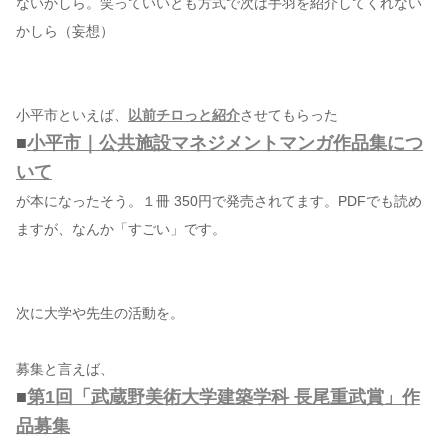
ないかしら。笑っていいとも方式で次は手羽を紹介してくれない
かしら（妄想）
小平市といえば、
以前チロっと紹介
させてもらった
■
小平市｜公共施設マネジメントマンガ作品集につ
いて
が本になったそう。１冊 350円で発売されてます。PDFでも読め
ますが、なんか「すごい」です。
次に大学や先生の活動を。
募集と言えば、
■
第1回「武蔵野美術大学建築学科 長尾重武賞」作
品募集