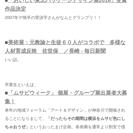
■
「おいしい東北パッケージデザイン展2016」受賞
作品決定
2007年デ情卒の菅渉宇さんがなんとグランプリ！！
■
美術展：元教諭と生徒６０人がコラボで 多様な
人材育成反映 佐世保 ／長崎 - 毎日新聞
いい話。
卒業生といえば、
■
「ムサビウィーク」 個展・グループ展出展者大募
集！
来年の地域フォーラム「アート＆デザイン」が神奈川で開催され
ることになりまして、
「だったらその期間は横浜をムサビ色にし
ちゃおうぜ」
というおったまげ企画。各画廊を通常より割安で借