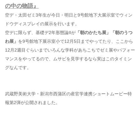
の中の物語』
空デ・太田ゼミ3年生が今日・明日と9号館地下大展示室でウィン
ドウディスプレイの展示を行います。
空デに限らず、基礎デ2年形態論IIが
「朝のかたち展」「朝のうつ
わ展」
を9号館地下展示室小で12月5日までやってたり、ここから
12月2週目ぐらいまでいろんな学科があちこちでゼミ展やパフォー
マンスをやってるので、ムサビを見学するなら実はこのタイミン
グなんです。
武蔵野美術大学・新潟市西蒲区の産官学連携ショートムービー特
報第2弾が公開されました。