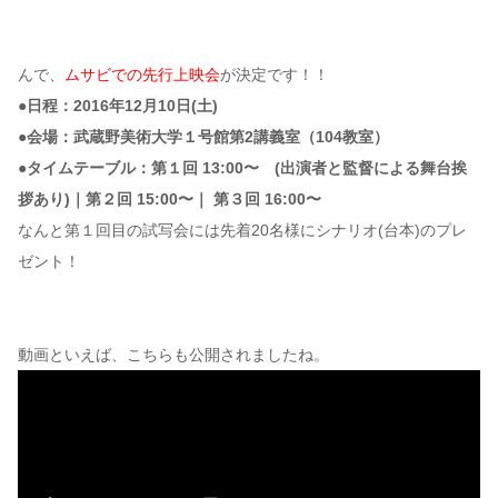
んで、
ムサビでの先行上映会
が決定です！！
●日程：2016年12月10日(土)
●会場：武蔵野美術大学１号館第2講義室（104教室）
●タイムテーブル：第１回 13:00〜 (出演者と監督による舞台挨
拶あり)｜第２回 15:00〜｜ 第３回 16:00〜
なんと第１回目の試写会には先着20名様にシナリオ(台本)のプレ
ゼント！
動画といえば、こちらも公開されましたね。