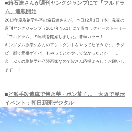
■
箱石達さんが週刊ヤングジャンプにて「フルドラ
ム」連載開始
2010年度彫刻学科卒の箱石達さんが、本日12月1日（木）発売の
週刊ヤングジャンプ（2017年No.1）にて青春ラグビーストーリー
「フルドラム」の連載を開始しました。巻頭カラー！
キングダム原泰久さんのアシスタントをやってたそうです。ラグ
ビー部で元祖ゲイバーもやってとかやってなかったとか・・。
久しぶりの彫刻学科卒漫画家なので皆さん応援よろしくお願いし
ます！！
■
ど派手改造車で焼き芋・ポン菓子… 大阪で展示
イベント：朝日新聞デジタル