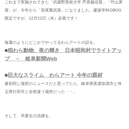
これまで実施されてきた「武蔵野美術大学 芦原義信賞」「竹山実
賞」が、今年から「長尾重武賞」になりました。建築学科OBOG
限定ですが、12月22日（木）必着です！
毎週のようにどこかでやってるわらアートの話を。
■
稲わら動物、夜の輝き 日本昭和村でライトアッ
プ － 岐阜新聞Web
■
巨大なスライム わらアート 今年の題材
最初同じ場所のニュースだと思ってたら、岐阜県美濃加茂市と埼
玉県行田市と全然違う場所だった・・。
そして、卒業生の活躍を。