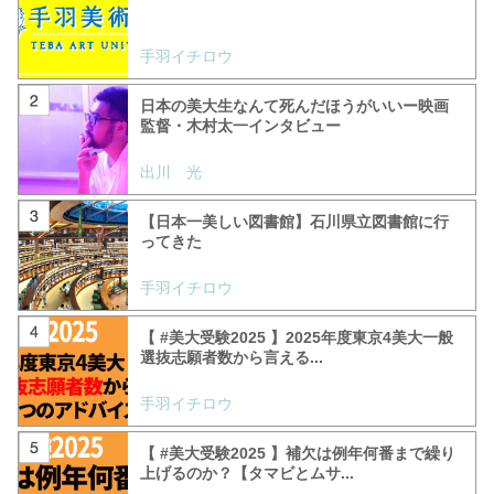
手羽イチロウ
日本の美大生なんて死んだほうがいいー映画
監督・木村太一インタビュー
出川 光
【日本一美しい図書館】石川県立図書館に行
ってきた
手羽イチロウ
【 #美大受験2025 】2025年度東京4美大一般
選抜志願者数から言える...
手羽イチロウ
【 #美大受験2025 】補欠は例年何番まで繰り
上げるのか？【タマビとムサ...