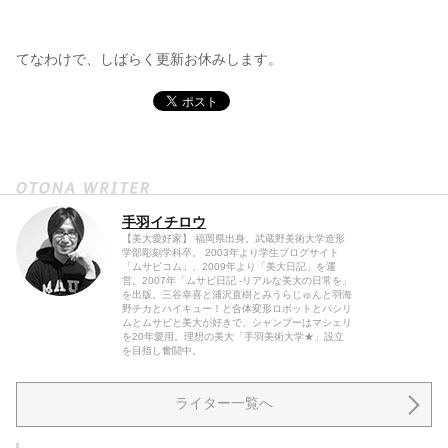
てなわけで、しばらく更新お休みします。
手羽イチロウ
【美大愛好家】 福岡県出身。武蔵野美術大学造形
学部彫刻学科卒。 2003年より学生ブログサイト
「ムサビコム」、2009年より「美大日記」を運
営。2007年「ムサビ日記 -リアルな美大の日常を」
を出版。三谷幸喜と浦沢直樹とみうらじゅんと羽海
野チカとハイキュー！と合体変形ロボットとパシリ
ムとムサビと美大が好きで、シャンプーはマシェリ
を20年愛用。理想の美大「手羽美術大学★」設立
を目指し奮闘中。
ライター一覧へ