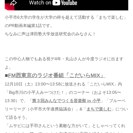
小平市6大学の学生が大学の枠を超えて活動する「まちで楽しむ」
のPR動画本編第1話です。
ちなみに声は津田塾大学放送研究会のみなさん！
この中心人物でもある視デ4年・丸山さんが今度ラジオに出ます
よ。
■
FM西東京のラジオ番組「こだいらMIX」
12月10日（土）13:00〜13:58に放送される「こだいらMIX」内
「Big市川の小平人みーつけた！」のコーナー（およそ13:05〜
13:30）で、「
第３回みんなでつくる音楽祭 in 小平
」「ブルーベ
リーリーグ（小平市大学連携協議会）」&「
まちで楽しむ
」につい
て語るそう。
「ムサビには手羽さんという素敵な方がいて」としゃべってくれ