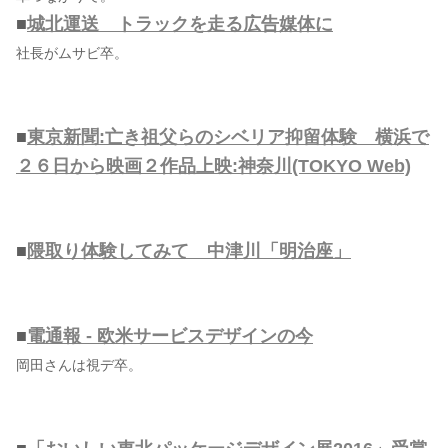
■
城北運送 トラックを走る広告媒体に
社長がムサビ卒。
■
東京新聞:亡き祖父らのシベリア抑留体験 横浜で
２６日から映画２作品上映:神奈川(TOKYO Web)
■
隈取り体験してみて 中津川「明治座」
■
電通報 - 欧米サービスデザインの今
岡田さんは視デ卒。