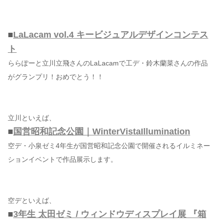
■
LaLacam vol.4 キービジュアルデザインコンテス
ト
ららぽーと立川立飛さんのLaLacamで工デ・鈴木蘭菜さんの作品
がグランプリ！おめでとう！！
立川といえば、
■
国営昭和記念公園｜WinterVistaIllumination
空デ・小泉ゼミ4年生が国営昭和記念公園で開催されるイルミネー
ションイベントで作品展示します。
空デといえば、
■
3年生 太田ゼミ / ウィンドウディスプレイ展 『箱