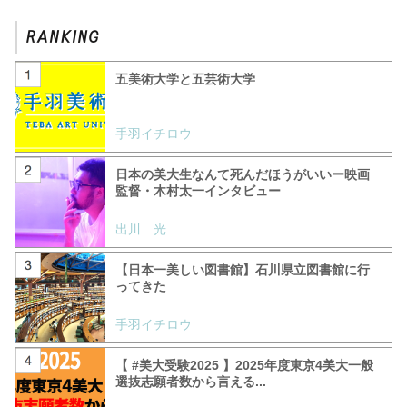
五美術大学と五芸術大学
手羽イチロウ
日本の美大生なんて死んだほうがいいー映画
監督・木村太一インタビュー
出川 光
【日本一美しい図書館】石川県立図書館に行
ってきた
手羽イチロウ
【 #美大受験2025 】2025年度東京4美大一般
選抜志願者数から言える...