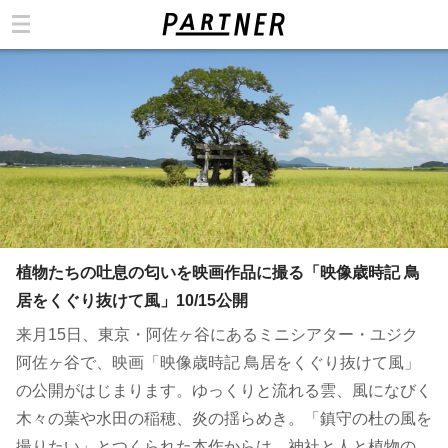
カテゴリ
植物たちの吐息の匂いを映画作品に撮る「映像歳時記 鳥
居をくぐり抜けて風」10/15公開
来月15日、東京・阿佐ヶ谷にあるミニシアター・ユジク
阿佐ヶ谷で、映画「映像歳時記 鳥居をくぐり抜けて風」
の公開がはじまります。ゆっくりと流れる雲、風になびく
木々の葉や水田の稲穂、炎の揺らめき。「鎮守の杜の風を
撮りたい」とつくられた本作からは、神社と人と植物の、