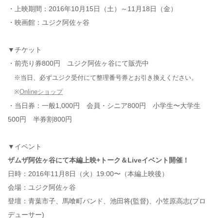
・上映期間：2016年10月15日（土）～11月18日（金）
・映画館：ユジク阿佐ヶ谷
▼チケット
・前売り券800円 ユジク阿佐ヶ谷にて販売中
※当日、必ずユジク受付にて整理番号券とお引き換えください。
※
Onlineショップ
・当日券：一般1,000円 会員・シニア800円 小学生〜大学生
500円 半券割800円
▼イベント
ザムザ阿佐ヶ谷にて本編上映+トーク＆Liveイベント開催！
日時：2016年11月8日（火）19:00〜（本編上映後）
会場：ユジク阿佐ヶ谷
登壇：青葉市子、馬喰町バンド、池田将(監督)、小笠原高志(プロ
デューサー)