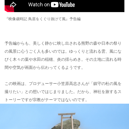
『映像歳時記 鳥居をくぐり抜けて風』予告編
予告編からも、美しく静かに映し出される熊野の森や日本の祭り
の風景に心うごく人も多いのでは。ゆっくりと流れる雲、風にな
びく木々の葉や水田の稲穂、炎の揺らめき。その土地に流れる時
間や空気が画面から伝わってくるようです。
この映画は、プロデューサー小笠原高志さんが「鎮守の杜の風を
撮りたい」との想いではじまりました。だから、神社を旅するス
トーリーですが宗教がテーマではないのです。