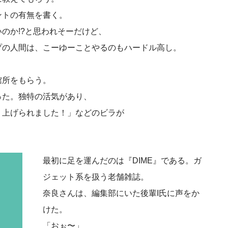
ントの有無を書く。
のか!?と思われそーだけど、
プの人間は、こーゆーことやるのもハードル高し。
館所をもらう。
った。独特の活気があり、
り上げられました！」などのビラが
最初に足を運んだのは『DIME』である。ガ
ジェット系を扱う老舗雑誌。
奈良さんは、編集部にいた後輩I氏に声をか
けた。
「おぉ〜」