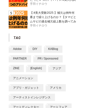
手羽イチロウ
【 #美大受験2025 】補欠は例年何
番まで繰り上げるのか？【タマビと
ムサビの過去補欠繰上数を調べてみ
手羽イチロウ
た】
Adobe
DIY
KABlog
PARTNER
PR / Sponsored
ZINE
[English]
アジア
アニメーション
アプリ・ガジェット
アメリカ
アーティストインレジデンス
アートディレクター
アートフェア