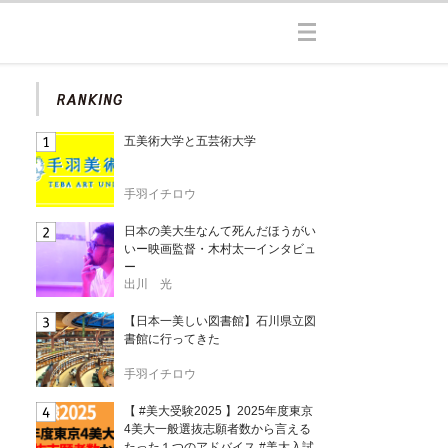
五美術大学と五芸術大学
手羽イチロウ
日本の美大生なんて死んだほうがい
いー映画監督・木村太一インタビュ
ー
出川 光
【日本一美しい図書館】石川県立図
書館に行ってきた
手羽イチロウ
【 #美大受験2025 】2025年度東京
4美大一般選抜志願者数から言える
たった１つのアドバイス #美大入試