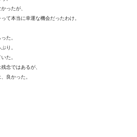
なかったが、
レって本当に幸運な機会だったわけ。
らった。
っぷり。
ていた。
は残念ではあるが、
は、良かった。