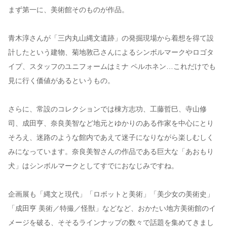
まず第一に、美術館そのものが作品。
青木淳さんが「三内丸山縄文遺跡」の発掘現場から着想を得て設
計したという建物、菊地敦己さんによるシンボルマークやロゴタ
イプ、スタッフのユニフォームはミナ ペルホネン…これだけでも
見に行く価値があるというもの。
さらに、常設のコレクションでは棟方志功、工藤哲巳、寺山修
司、成田亨、奈良美智など地元とゆかりのある作家を中心にとり
そろえ、迷路のような館内であえて迷子になりながら楽しむしく
みになっています。奈良美智さんの作品である巨大な「あおもり
犬」はシンボルマークとしてすでにおなじみですね。
企画展も「縄文と現代」「ロボットと美術」「美少女の美術史」
「成田亨 美術／特撮／怪獣」などなど、おかたい地方美術館のイ
メージを破る、そそるラインナップの数々で話題を集めてきまし