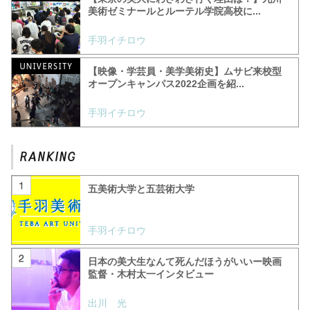
美術ゼミナールとルーテル学院高校に...
手羽イチロウ
【映像・学芸員・美学美術史】ムサビ来校型
オープンキャンパス2022企画を紹...
手羽イチロウ
五美術大学と五芸術大学
手羽イチロウ
日本の美大生なんて死んだほうがいいー映画
監督・木村太一インタビュー
出川 光