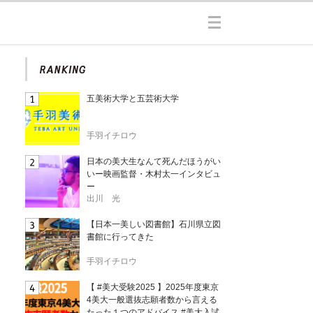
五美術大学と五芸術大学
手羽イチロウ
日本の美大生なんて死んだほうがい
いー映画監督・木村太一インタビュ
ー
出川 光
【日本一美しい図書館】石川県立図
書館に行ってきた
手羽イチロウ
【 #美大受験2025 】2025年度東京
4美大一般選抜志願者数から言える
たった１つのアドバイス #美大入試