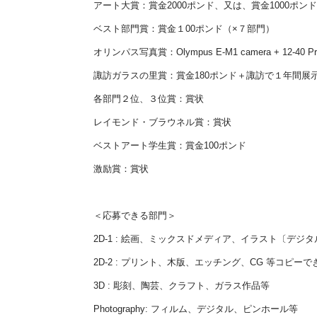
アート大賞：賞金2000ポンド、又は、賞金1000ポ
ベスト部門賞：賞金１00ポンド（×７部門）
オリンパス写真賞：Olympus E-M1 camera + 12-40 Pro
諏訪ガラスの里賞：賞金180ポンド＋諏訪で１年間展
各部門２位、３位賞：賞状
レイモンド・ブラウネル賞：賞状
ベストアート学生賞：賞金100ポンド
激励賞：賞状
＜応募できる部門＞
2D-1 : 絵画、ミックスドメディア、イラスト〔デ
2D-2 : プリント、木版、エッチング、CG 等コピー
3D : 彫刻、陶芸、クラフト、ガラス作品等
Photography: フィルム、デジタル、ピンホール等