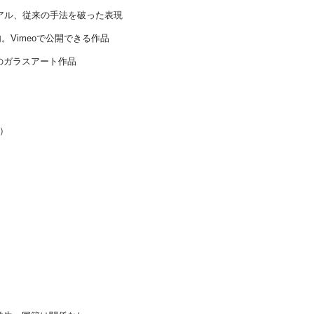
プチュアル、従来の手法を破った表現
内。Vimeoで公開できる作品
 全てのガラスアート作品
9）