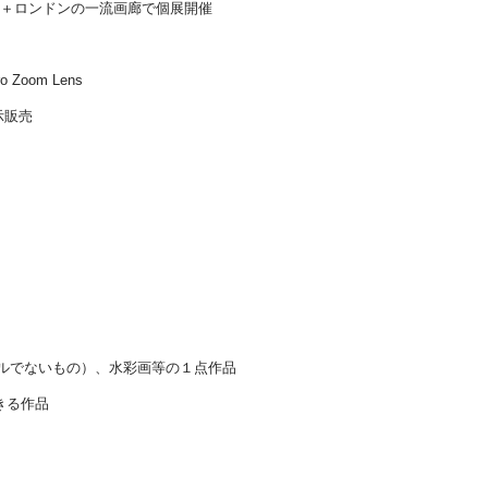
ンド＋ロンドンの一流画廊で個展開催
 Zoom Lens
示販売
ジタルでないもの）、水彩画等の１点作品
できる作品