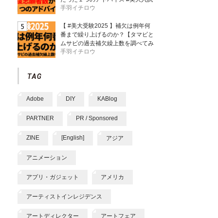
手羽イチロウ
【 #美大受験2025 】補欠は例年何
番まで繰り上げるのか？【タマビと
ムサビの過去補欠繰上数を調べてみ
手羽イチロウ
た】
Adobe
DIY
KABlog
PARTNER
PR / Sponsored
ZINE
[English]
アジア
アニメーション
アプリ・ガジェット
アメリカ
アーティストインレジデンス
アートディレクター
アートフェア