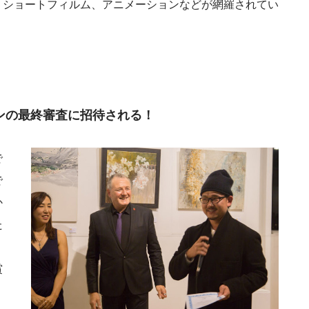
、ショートフィルム、アニメーションなどが網羅されてい
ンの最終審査に招待される！
で
で
か
た
賞