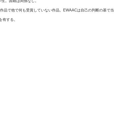
ト学生。国籍は関係なし。
作品で他で何も受賞していない作品。EWAACは自己の判断の基で当
を有する。