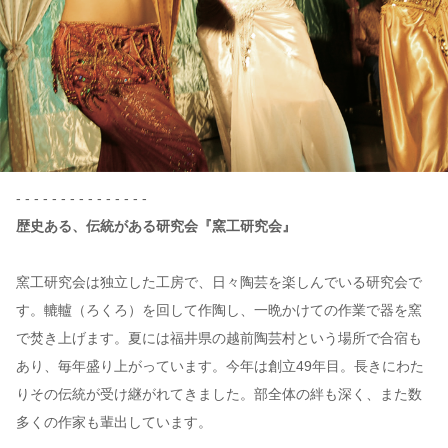
- - - - - - - - - - - - - - -
歴史ある、伝統がある研究会『窯工研究会』
窯工研究会は独立した工房で、日々陶芸を楽しんでいる研究会で
す。轆轤（ろくろ）を回して作陶し、一晩かけての作業で器を窯
で焚き上げます。夏には福井県の越前陶芸村という場所で合宿も
あり、毎年盛り上がっています。今年は創立49年目。長きにわた
りその伝統が受け継がれてきました。部全体の絆も深く、また数
多くの作家も輩出しています。