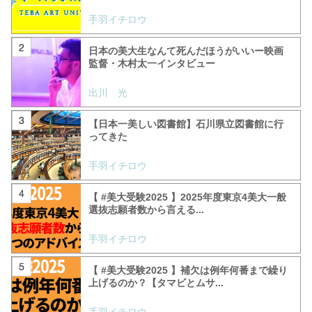
手羽イチロウ
日本の美大生なんて死んだほうがいいー映画
監督・木村太一インタビュー
出川 光
【日本一美しい図書館】石川県立図書館に行
ってきた
手羽イチロウ
【 #美大受験2025 】2025年度東京4美大一般
選抜志願者数から言える...
手羽イチロウ
【 #美大受験2025 】補欠は例年何番まで繰り
上げるのか？【タマビとムサ...