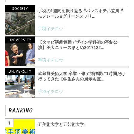
手羽の1週間を振り返る #パレスホテル立川 #
モノレール #グリーンスプリ...
手羽イチロウ
【タマビ演劇舞踊デザイン学科初の卒制公
演】美大ニュースまとめ2017122...
手羽イチロウ
武蔵野美術大学 卒業・修了制作展に1時間だけ
行ってきた【学生さんの展示も宣...
手羽イチロウ
五美術大学と五芸術大学