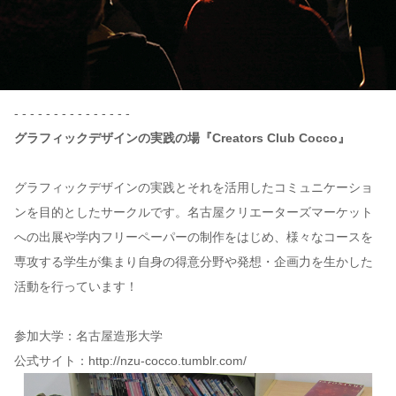
- - - - - - - - - - - - - - -
グラフィックデザインの実践の場『Creators Club Cocco』
グラフィックデザインの実践とそれを活用したコミュニケーショ
ンを目的としたサークルです。名古屋クリエーターズマーケット
への出展や学内フリーペーパーの制作をはじめ、様々なコースを
専攻する学生が集まり自身の得意分野や発想・企画力を生かした
活動を行っています！
参加大学：名古屋造形大学
公式サイト：http://nzu-cocco.tumblr.com/