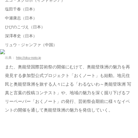
エコ・ヌグロホ（インドネシア）
塩田千春（日本）
中瀬康志（日本）
ひびのこづえ（日本）
深澤孝史（日本）
リュウ・ジャンファ（中国）
出典：
http://oku-noto.jp
また、奥能登国際芸術祭の開催にむけて、奥能登珠洲の魅力を再
発見する参加型公式プロジェクト「おくノート」も始動。地元住
民と奥能登珠洲を旅する人々による「わるないわ～奥能登珠洲 写
真と言葉の投稿コンテスト」や、地域の魅力を深く掘り下げるフ
リーペーパー「おくノート」の発行、芸術祭会期前に様々なイベ
ントの開催を通して奥能登珠洲の魅力を発信していく。