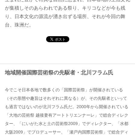
が集積しそのあらわれである祭り、キリコなどが今も残
コンテンツ
り、日本文化の源流が湧き出ずる場所、それが今回の舞
台、珠洲だ。
このサイトについて
運営会社
お問い合わせ
地域開催国際芸術祭の先駆者・北川フラム氏
今でこそ日本各地で数多くの「国際芸術祭」が開催されている
（その形態や趣旨はそれぞれに異なる）が、その先駆者といって
も過言ではないのが北川フラム氏だ。2000年から開催されている
「大地の芸術祭 越後妻有アートトリエンナーレ」で総合ディレク
ター、「にいがた水と土の芸術祭2009」でディレクター、「水都
大阪2009」でプロデューサー、「瀬戸内国際芸術祭」で総合ディ