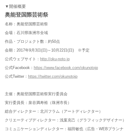
▼開催概要
奥能登国際芸術祭
名称：奥能登国際芸術祭
会場：石川県珠洲市全域
作品・プロジェクト数：約50点
会期：2017年9月3日(日)～10月22日(日) ※予定
公式ウェブサイト：
http://oku-noto.jp
公式Facebook：
https://www.facebook.com/okunotojp
公式Twitter：
https://twitter.com/okunotojp
主催：奥能登国際芸術祭実行委員会
実行委員長：泉谷満寿裕（珠洲市長）
総合ディレクター：北川フラム（アートディレクター）
クリエーティブディレクター：浅葉克己（グラフィックデザイナー）
コミュニケーションディレクター：福田敏也（広告・WEBプランナ