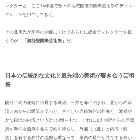
レクターと、ここ15年強で数々の地域開催の国際芸術祭のディレ
クションを担当してきた。
その北川氏が来年の開催に向けてあらたに総合ディレクターを担
うのが、
「奥能登国際芸術祭」
だ。
日本の伝統的な文化と最先端の美術が響き合う芸術
祭
能登半島の先端に位置する珠洲。三方を海に囲まれ、北からの寒
流と南からの暖流が交わり、荒々しい岩礁海岸の外海と、波穏や
かな砂浜の内海という2つの海をもつ。それに加え大陸からの季節
風が海の水蒸気を含んで雨を降らし、外浦（北側）と内浦（南
側）を有する独特の地勢も重なって、東西の植生が共存する豊か