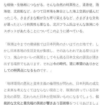
な植物・生物相につながる。そんな自然の特異性と、遣唐使、渤
海使、北前船など、かつて日本海を舞台とした海上交易が盛んだ
ったころ、さまざまな船が立ち寄り栄えるなど、さまざまな文化
が通ったという特異性も重なる。北川フラム氏はそんな珠洲に今
スポットがあたることについてこのように述べている。
「珠洲は今までの価値観では日本列島のさいはての土地です。し
かし日本各地の生活文化が集積し、そのあらわれである祭りはキ
リコ、曳山やヨバレの風習として今も残る日本文化の源流が湧き
出ずる場所でもあります。それは
今の時代、逆に希望のありかと
しての特異点になるもの
です。」
「地球環境の悪化と資本主義の倫理性が問われ、日本列島の成立
と未来を考えなくてはならない現在こそ、珠洲の持っている日本
文化の原型、忘れられた日本が意味深いものになるでしょう。
伝
統的な文化と最先端の美術が響きあう芸術祭
をつくりあげましょ