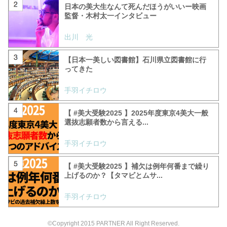
日本の美大生なんて死んだほうがいいー映画
監督・木村太一インタビュー
出川 光
【日本一美しい図書館】石川県立図書館に行
ってきた
手羽イチロウ
【 #美大受験2025 】2025年度東京4美大一般
選抜志願者数から言える...
手羽イチロウ
【 #美大受験2025 】補欠は例年何番まで繰り
上げるのか？【タマビとムサ...
手羽イチロウ
©Copyright 2015 PARTNER All Right Reserved.