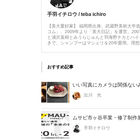
手羽イチロウ / teba ichiro
【美大愛好家】 福岡県出身。武蔵野美術大学造
コム」、2009年より「美大日記」を運営。20
と浦沢直樹とみうらじゅんと羽海野チカとハイ
きで、シャンプーはマシェリを20年愛用。理
おすすめ記事
いい写真にカメラは関係ない
出川 光
ムサビ市ヶ谷卒業・修了制作展とD
手羽イチロウ