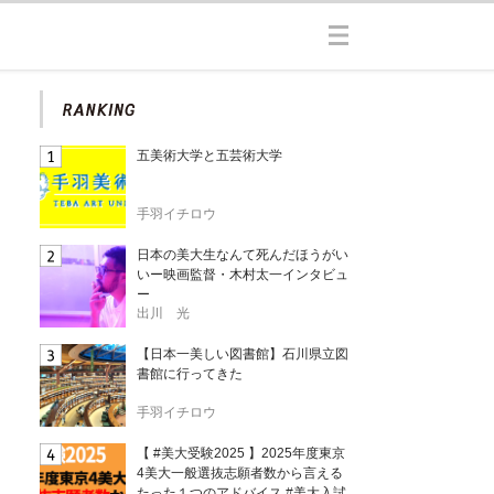
五美術大学と五芸術大学
手羽イチロウ
日本の美大生なんて死んだほうがい
いー映画監督・木村太一インタビュ
ー
出川 光
【日本一美しい図書館】石川県立図
書館に行ってきた
手羽イチロウ
【 #美大受験2025 】2025年度東京
4美大一般選抜志願者数から言える
たった１つのアドバイス #美大入試