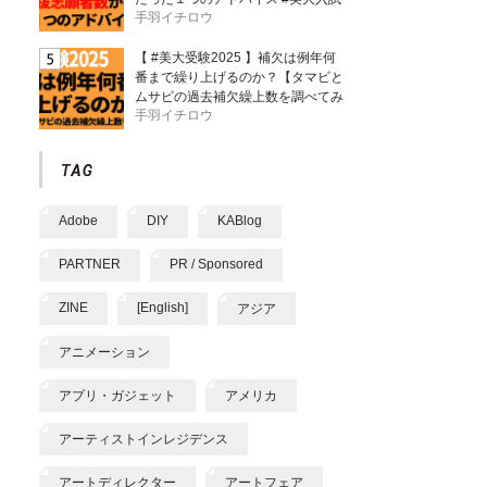
手羽イチロウ
【 #美大受験2025 】補欠は例年何
番まで繰り上げるのか？【タマビと
ムサビの過去補欠繰上数を調べてみ
手羽イチロウ
た】
Adobe
DIY
KABlog
PARTNER
PR / Sponsored
ZINE
[English]
アジア
アニメーション
アプリ・ガジェット
アメリカ
アーティストインレジデンス
アートディレクター
アートフェア