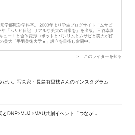
形学部彫刻学科卒。 2003年より学生ブログサイト「ムサビ
07年「ムサビ日記 -リアルな美大の日常を」を出版。三谷幸喜
キュー！と合体変形ロボットとパシリムとムサビと美大が好
想の美大「手羽美術大学★」設立を目指し奮闘中。
>
このライターを知る
みたい。写真家・長島有里枝さんのインスタグラム。
NP×MUJI×MAU共創イベント「つなが...