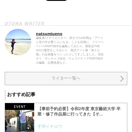
natsumiueno
編集者/メディエイター。美大での4年間は「アート
と世の中を繋ぐ人になる」ことを目標に、フリーペ
ーパーPARTNERを編集してみたり、展覧会THE
SIXの運営をしてみたり、就活アート展『美ナビ
展』の企画書をつくったりしてすごしました。現在
チリ・サンチャゴ在住。ウェブメディアPARTNER
の編集、記事執筆など。
ライター一覧へ
おすすめ記事
【事前予約必要】令和2年度 東京藝術大学 卒
業・修了作品展に行ってきた【そ...
手羽イチロウ