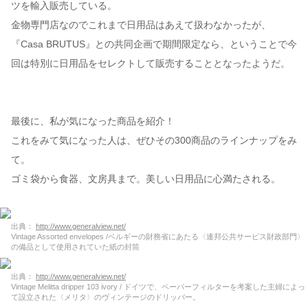
ツを輸入販売している。
金物専門店なのでこれまで日用品はあえて扱わなかったが、
『Casa BRUTUS』との共同企画で期間限定なら、ということで今
回は特別に日用品をセレクトして販売することとなったようだ。
最後に、私が気になった商品を紹介！
これをみて気になった人は、ぜひその300商品のラインナップをみ
て。
ゴミ袋から食器、文房具まで。美しい日用品に心満たされる。
出典：
http://www.generalview.net/
Vintage Assorted envelopes /ベルギーの財務省にあたる〈連邦公共サービス財政部門〉
の備品として使用されていた紙の封筒
出典：
http://www.generalview.net/
Vintage Melitta dripper 103 ivory / ドイツで、ペーパーフィルターを考案した主婦によっ
て設立された〈メリタ〉のヴィンテージのドリッパー。