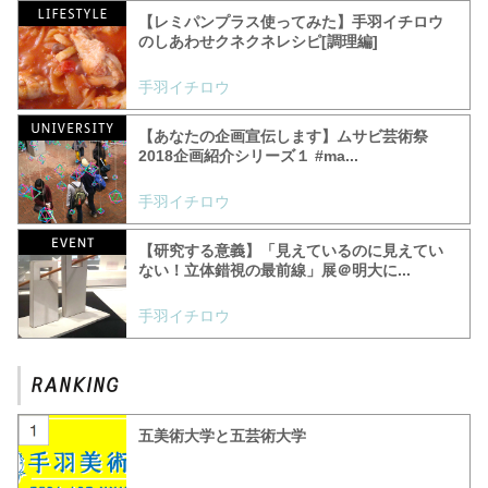
【レミパンプラス使ってみた】手羽イチロウ
のしあわせクネクネレシピ[調理編]
手羽イチロウ
【あなたの企画宣伝します】ムサビ芸術祭
2018企画紹介シリーズ１ #‎ma...
手羽イチロウ
【研究する意義】「見えているのに見えてい
ない！立体錯視の最前線」展＠明大に...
手羽イチロウ
五美術大学と五芸術大学