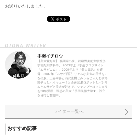
お送りいたしました。
手羽イチロウ
【美大愛好家】 福岡県出身。武蔵野美術大学造形
学部彫刻学科卒。 2003年より学生ブログサイト
「ムサビコム」、2009年より「美大日記」を運
営。2007年「ムサビ日記 -リアルな美大の日常を」
を出版。三谷幸喜と浦沢直樹とみうらじゅんと羽海
野チカとハイキュー！と合体変形ロボットとパシリ
ムとムサビと美大が好きで、シャンプーはマシェリ
を20年愛用。理想の美大「手羽美術大学★」設立
を目指し奮闘中。
ライター一覧へ
おすすめ記事