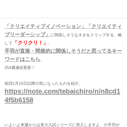
コンテンツ
このサイトについて
「クリエイティブイノベーション」「クリエイティ
運営会社
ブリーダーシップ」
に関係しそうなネタをクリップする、略
お問い合わせ
「クリクリ！」
して
。
手羽が直接・間接的に関係しそうだと思ってるキー
ワードはこちら
。
254週連続更新！
前回1月15日以降の気になったものを紹介。
https://note.com/tebaichiro/n/n8cd1
4f5b6158
いよいよ来週からは美大入試シリーズに突入しますよ、の手羽が