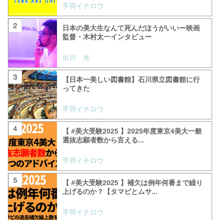
手羽イチロウ
日本の美大生なんて死んだほうがいいー映画
監督・木村太一インタビュー
出川 光
【日本一美しい図書館】石川県立図書館に行
ってきた
手羽イチロウ
【 #美大受験2025 】2025年度東京4美大一般
選抜志願者数から言える...
手羽イチロウ
【 #美大受験2025 】補欠は例年何番まで繰り
上げるのか？【タマビとムサ...
手羽イチロウ