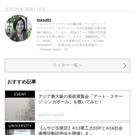
wasabi
ベルリンでフリーランスの翻訳家・ライターとして
アーティスト・ステートメントの日英翻訳や移住情
報の発信をしています。現地のアート情報や空気感
が伝わる文章を発信していきます。掲載媒体はブロ
グ「WSBI」、ドイツ大使館公式ブログ「YOUNG
GERMANY」、外国人向けの日本文化情報サイト
「Tadaima Japan」他。
ライター一覧へ
おすすめ記事
アジア最大級の美術展覧会「アート・ステー
ジ シンガポール」を覗いてみた！
partner guest
【ムサビ生限定】4/13東工大EDPと4/16社会
連携活動説明会を開催しま...