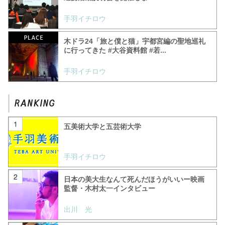
手羽イチロウ
木ドラ24「旅と僕と猫」宇都宮編の聖地巡礼
に行ってきた #大谷資料館 #若...
手羽イチロウ
五美術大学と五芸術大学
手羽イチロウ
日本の美大生なんて死んだほうがいいー映画
監督・木村太一インタビュー
出川 光