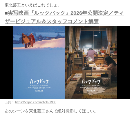
東北芸工といえばこれでしょ。
■
実写映画『ルックバック』2026年公開決定／ティ
ザービジュアル＆スタッフコメント解禁
出典：
https://k2pic.com/article/1933
あのシーンを東北芸工さんで絶対撮影してほしい。