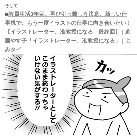
そして、
■
教員生活3年目、再び引っ越しを決意。新しい仕
事机で、もう一度イラストの仕事に向き合いたい！
【イラストレーター、准教授になる 最終回】 | 進
藤やす子「イラストレーター、准教授になる」 | よ
みタイ