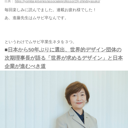
出典：
https://yomitai.jp/series/associateprofessor/24-shindoyasuko/
毎回楽しみに読んでました。連載お疲れ様でした！
あ、進藤先生はムサビ卒なんです。
というわけでムサビ卒業生ネタを３つ。
■
日本から50年ぶりに選出、世界的デザイン団体の
次期理事長が語る「世界が求めるデザイン」と日本
企業が進むべき道