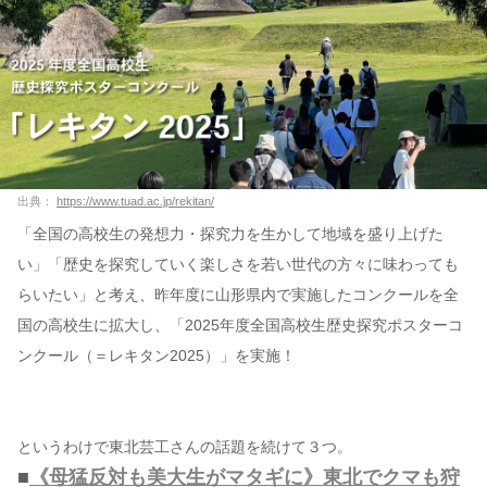
出典：
https://www.tuad.ac.jp/rekitan/
「全国の高校生の発想力・探究力を生かして地域を盛り上げた
い」「歴史を探究していく楽しさを若い世代の方々に味わっても
らいたい」と考え、昨年度に山形県内で実施したコンクールを全
国の高校生に拡大し、「2025年度全国高校生歴史探究ポスターコ
ンクール（＝レキタン2025）」を実施！
というわけで東北芸工さんの話題を続けて３つ。
■
《母猛反対も美大生がマタギに》東北でクマも狩