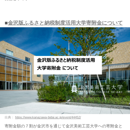
■
金沢版ふるさと納税制度活用大学寄附金について
出典：
https://www.kanazawa-bidai.ac.jp/event/44452/
寄附金額の７割が金沢市を通じて金沢美術工芸大学への寄附金と