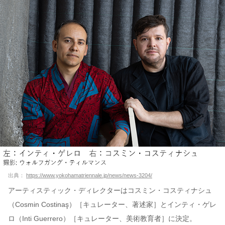
出典：
https://www.yokohamatriennale.jp/news/news-3204/
アーティスティック・ディレクターはコスミン・コスティナシュ
（Cosmin Costinaş）［キュレーター、著述家］とインティ・ゲレ
ロ（Inti Guerrero）［キュレーター、美術教育者］に決定。