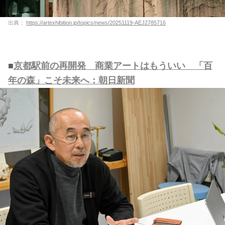
出典：
https://artexhibition.jp/topics/news/20251119-AEJ2785716
■
京都駅前の再開発 商業アートはもういい 「百
年の森」こそ未来へ：朝日新聞