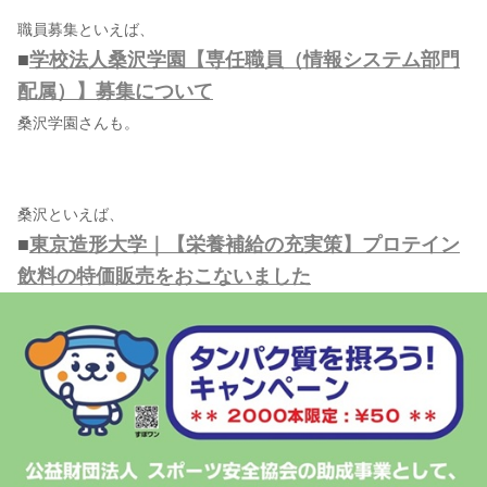
職員募集といえば、
■
学校法人桑沢学園【専任職員（情報システム部門
配属）】募集について
桑沢学園さんも。
桑沢といえば、
■
東京造形大学｜【栄養補給の充実策】プロテイン
飲料の特価販売をおこないました