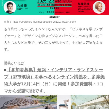
出典：
https://designers-businesspeople-251203.peatix.com/
もう終わっちゃったイベントなんですが、「ビジネスを学ぶデザ
イナー」と「デザインを学ぶビジネスパーソン」の本を書いた二
人ともムサビ出身で、その二人が登壇って、手羽が大好物なネタ
で。
講義といえば、
■
【参加者募集】建築・インテリア・ランドスケー
プ（都市環境）を学べるオンライン講義を、多摩美
術大学が12月14日（日）に開催！参加費無料・1コ
マから受講可能です。