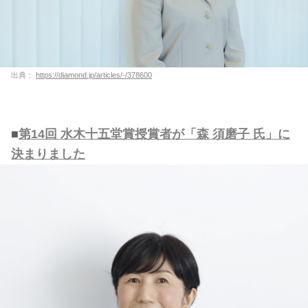
出典：
https://diamond.jp/articles/-/378600
■
第14回 水木十五堂賞授賞者が「森 須磨子 氏」に
決まりました