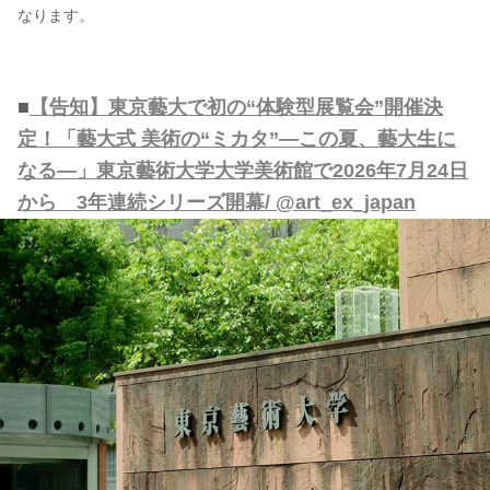
なります。
■
【告知】東京藝大で初の“体験型展覧会”開催決
定！「藝大式 美術の“ミカタ”―この夏、藝大生に
なる―」東京藝術大学大学美術館で2026年7月24日
から 3年連続シリーズ開幕/ @art_ex_japan