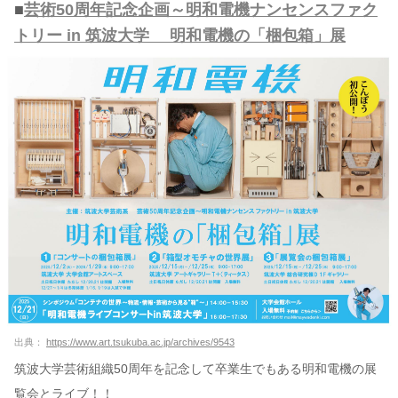
■
芸術50周年記念企画～明和電機ナンセンスファク
トリー in 筑波大学 明和電機の「梱包箱」展
出典：
https://www.art.tsukuba.ac.jp/archives/9543
筑波大学芸術組織50周年を記念して卒業生でもある明和電機の展
覧会とライブ！！