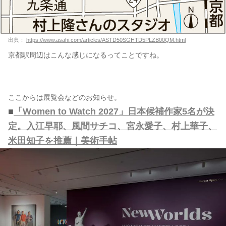
出典：
https://www.asahi.com/articles/ASTD50SGHTD5PLZB00QM.html
京都駅周辺はこんな感じになるってことですね。
ここからは展覧会などのお知らせ。
■
「Women to Watch 2027」日本候補作家5名が決
定。入江早耶、風間サチコ、宮永愛子、村上華子、
米田知子を推薦｜美術手帖