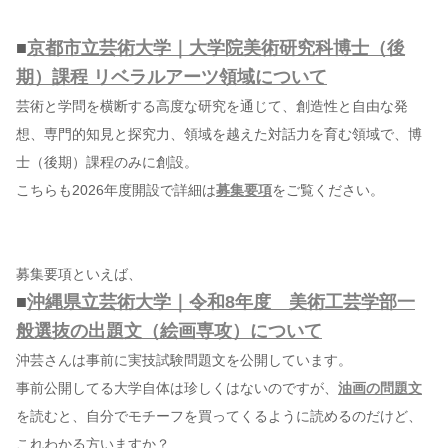
■
京都市立芸術大学｜大学院美術研究科博士（後
期）課程 リベラルアーツ領域について
芸術と学問を横断する高度な研究を通じて、創造性と自由な発
想、専門的知見と探究力、領域を越えた対話力を育む領域で、博
士（後期）課程のみに創設。
こちらも2026年度開設で詳細は
募集要項
をご覧ください。
募集要項といえば、
■
沖縄県立芸術大学｜令和8年度 美術工芸学部一
般選抜の出題文（絵画専攻）について
沖芸さんは事前に実技試験問題文を公開しています。
事前公開してる大学自体は珍しくはないのですが、
油画の問題文
を読むと、自分でモチーフを買ってくるように読めるのだけど、
これわかる方いますか？