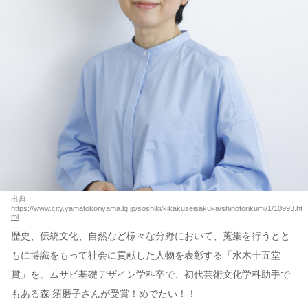
出典：
https://www.city.yamatokoriyama.lg.jp/soshiki/kikakuseisakuka/shinotorikumi/1/10993.ht
ml
歴史、伝統文化、自然など様々な分野において、蒐集を行うとと
もに博識をもって社会に貢献した人物を表彰する「水木十五堂
賞」を、ムサビ基礎デザイン学科卒で、初代芸術文化学科助手で
もある森 須磨子さんが受賞！めでたい！！