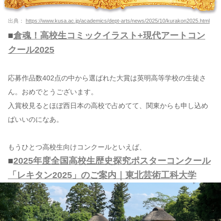
出典：
https://www.kusa.ac.jp/academics/dept-arts/news/2025/10/kurakon2025.html
■
倉魂！高校生コミックイラスト+現代アートコン
クール2025
応募作品数402点の中から選ばれた大賞は英明高等学校の生徒さ
ん。おめでとうございます。
入賞校見るとほぼ西日本の高校で占めてて、関東からも申し込め
ばいいのになあ。
もうひとつ高校生向けコンクールといえば、
■
2025年度全国高校生歴史探究ポスターコンクール
「レキタン2025」のご案内｜東北芸術工科大学