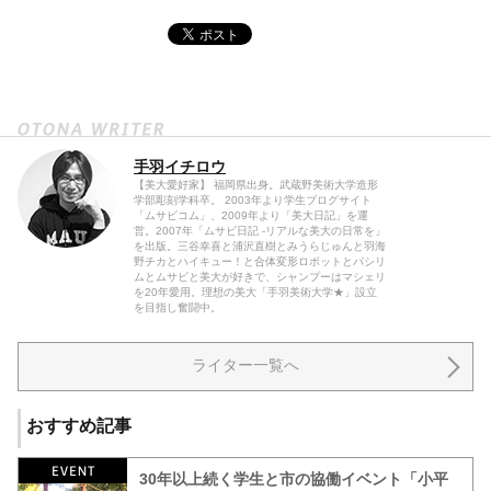
手羽イチロウ
【美大愛好家】 福岡県出身。武蔵野美術大学造形
学部彫刻学科卒。 2003年より学生ブログサイト
「ムサビコム」、2009年より「美大日記」を運
営。2007年「ムサビ日記 -リアルな美大の日常を」
を出版。三谷幸喜と浦沢直樹とみうらじゅんと羽海
野チカとハイキュー！と合体変形ロボットとパシリ
ムとムサビと美大が好きで、シャンプーはマシェリ
を20年愛用。理想の美大「手羽美術大学★」設立
を目指し奮闘中。
ライター一覧へ
おすすめ記事
30年以上続く学生と市の協働イベント「小平