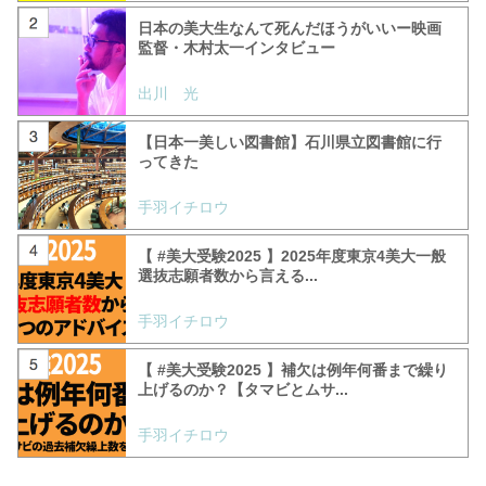
日本の美大生なんて死んだほうがいいー映画
監督・木村太一インタビュー
出川 光
【日本一美しい図書館】石川県立図書館に行
ってきた
手羽イチロウ
【 #美大受験2025 】2025年度東京4美大一般
選抜志願者数から言える...
手羽イチロウ
【 #美大受験2025 】補欠は例年何番まで繰り
上げるのか？【タマビとムサ...
手羽イチロウ