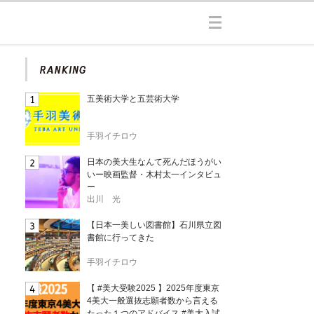
五美術大学と五芸術大学
手羽イチロウ
日本の美大生なんて死んだほうがい
いー映画監督・木村太一インタビュ
ー
出川 光
【日本一美しい図書館】石川県立図
書館に行ってきた
手羽イチロウ
【 #美大受験2025 】2025年度東京
4美大一般選抜志願者数から言える
たった１つのアドバイス #美大入試