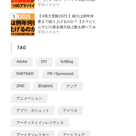
手羽イチロウ
【 #美大受験2025 】補欠は例年何
番まで繰り上げるのか？【タマビと
ムサビの過去補欠繰上数を調べてみ
手羽イチロウ
た】
Adobe
DIY
KABlog
PARTNER
PR / Sponsored
ZINE
[English]
アジア
アニメーション
アプリ・ガジェット
アメリカ
アーティストインレジデンス
アートディレクター
アートフェア