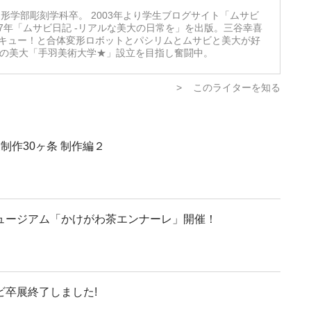
形学部彫刻学科卒。 2003年より学生ブログサイト「ムサビ
07年「ムサビ日記 -リアルな美大の日常を」を出版。三谷幸喜
キュー！と合体変形ロボットとパシリムとムサビと美大が好
想の美大「手羽美術大学★」設立を目指し奮闘中。
>
このライターを知る
制作30ヶ条 制作編２
ュージアム「かけがわ茶エンナーレ」開催！
ビ卒展終了しました!