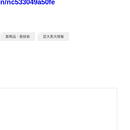
o/n/nc533049a50fe
新商品・新技術
芸大美大情報