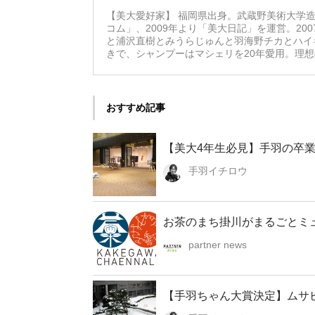
【美大愛好家】 福岡県出身。武蔵野美術大学造
コム」、2009年より「美大日記」を運営。20
と浦沢直樹とみうらじゅんと羽海野チカとハイ
きで、シャンプーはマシェリを20年愛用。理
おすすめ記事
【美大4年生必見】手羽の卒業
手羽イチロウ
お茶のまち掛川がまるごとミ
partner news
【手羽ちゃん大賞決定】ムサ