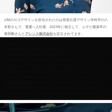
1/Mのロゴデザインを担当されたのは視覚伝達デザイン学科卒の⼋
⽊彩さんで、電通へ⼊社後、2023年に独⽴して、ムサビ建築卒の
青田剛さんと
アレンス株式会社
を設⽴されてます。