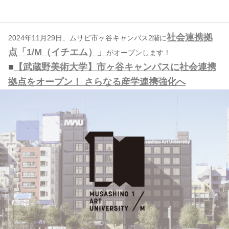
コンテンツ
社会連携拠
2024年11月29日、ムサビ市ヶ谷キャンパス2階に
このサイトについて
点「1/M（イチエム）」
がオープンします！
運営会社
■
【武蔵野美術⼤学】市ヶ⾕キャンパスに社会連携
お問い合わせ
拠点をオープン！ さらなる産学連携強化へ