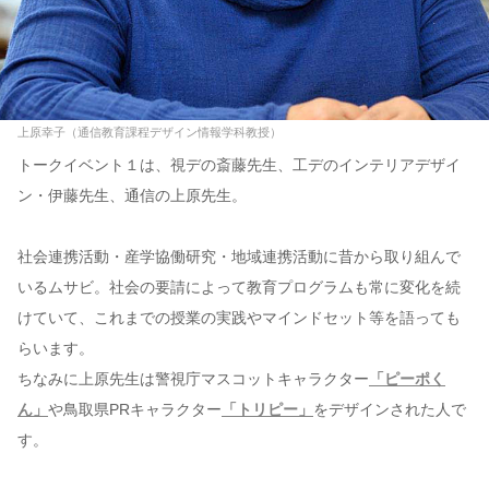
上原幸子（通信教育課程デザイン情報学科教授）
トークイベント１は、視デの斎藤先生、工デのインテリアデザイ
ン・伊藤先生、通信の上原先生。
社会連携活動・産学協働研究・地域連携活動に昔から取り組んで
いるムサビ。社会の要請によって教育プログラムも常に変化を続
けていて、これまでの授業の実践やマインドセット等を語っても
らいます。
ちなみに上原先生は警視庁マスコットキャラクター
「ピーポく
ん」
や鳥取県PRキャラクター
「トリピー」
をデザインされた人で
す。