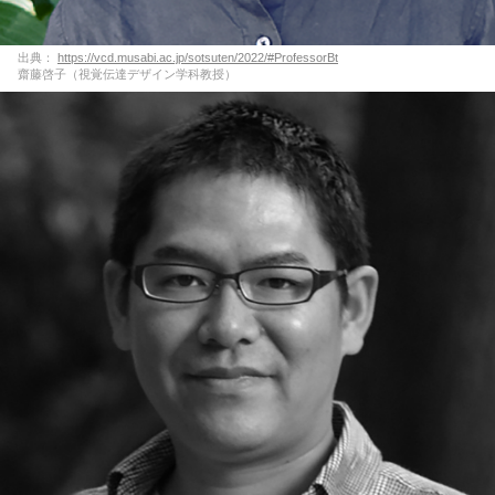
出典：
https://vcd.musabi.ac.jp/sotsuten/2022/#ProfessorBt
齋藤啓子（視覚伝達デザイン学科教授）