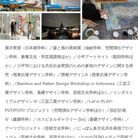
展示実習（日本画学科）／森と海の美術展（油絵学科、空間演出デザイ
ン学科、教養文化・学芸員課程ほか）／小平アートサイト（彫刻学科ほ
か）／小平市における共生社会実現のための参加のデザインに関する研
究（視覚伝達デザイン学科）／情報デザインA（視覚伝達デザイン学
科）／Bamboo and Rattan Design Workshop in Indonesia（工芸工
業デザイン学科、基礎デザイン学科、芸術文化学科ほか）／インダスト
リアルデザインⅥ（工芸工業デザイン学科）／Let’s! PLAY!
PUTIPUTI! プロジェクト（空間演出デザイン学科ほか）／設計計画
Ⅳ（建築学科）／ホスピタルギャラリー [be]（基礎デザイン学科）／
アーツプロジェクト（芸術文化学科）／にっぽん多文化共生発信プロジ
ェクト（芸術文化学科、言語文化ほか）／なかのZEROメディア芸術プ