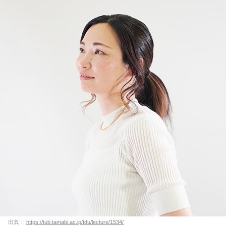
出典：
https://tub.tamabi.ac.jp/tdu/lecture/1534/