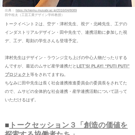
出典：
https://ichiemu.musabi.ac.jp/2016/04/8089
田中桂太（工芸工業デザイン学科教授）
トークイベント２は、空デ・津村先生、視デ・北崎先生、工デの
インダストリアルデザイン・田中先生で、連携活動に参加した視
デ、工デ、彫刻の学生さんも登壇予定。
津村先生はデザイン・ラウンジ立ち上げの中心人物だったりする
んですが、最近のムサビ産学連携だと
LET’S! PLAY! “PUTI PUTI”
プロジェクト
等をされてますね。
ちなみに田中先生は長く社会連携推進委員会の委員長をされてた
ので、ムサビの全体的な社会連携・産学連携活動について語って
いただけるはず。
■
トークセッション３「創造の価値を
探索する協働者たち」