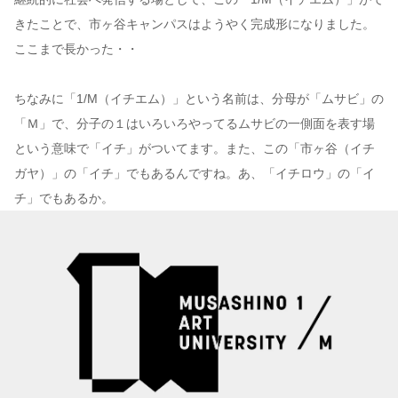
きたことで、市ヶ谷キャンパスはようやく完成形になりました。
ここまで長かった・・
ちなみに「1/M（イチエム）」という名前は、分⺟が「ムサビ」の
「Ｍ」で、分⼦の１はいろいろやってるムサビの⼀側⾯を表す場
という意味で「イチ」がついてます。また、この「市ヶ⾕（イチ
ガヤ）」の「イチ」でもあるんですね。あ、「イチロウ」の「イ
チ」でもあるか。