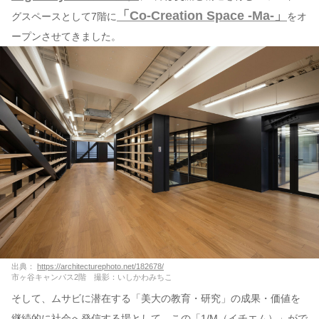
「Co-Creation Space -Ma-」
グスペースとして7階に
をオ
ープンさせてきました。
出典：
https://architecturephoto.net/182678/
市ヶ谷キャンパス2階 撮影：いしかわみちこ
そして、ムサビに潜在する「美⼤の教育・研究」の成果・価値を
継続的に社会へ発信する場として、この「1/M（イチエム）」がで