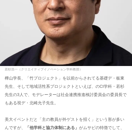
若杉浩一（クリエイティブイノベーション学科教授）
樺山学長、「竹プロジェクト」を以前からされてる基礎デ・板東
先生、そして地域活性系プロジェクトといえば、のCI学科・若杉
先生の3人で、モデレーターは社会連携推進検討委員会の委員長で
もある視デ・北崎允子先生。
美大イベントだと「主の教員が外ゲストを招く」という形が多い
んですが、
「他学科と協力体制にある」
がムサビの特徴でして、