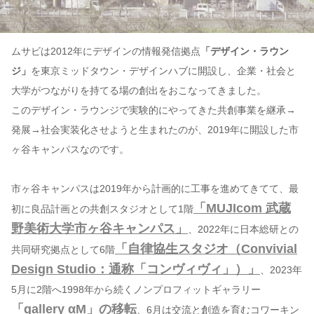
ムサビは2012年にデザインの情報発信拠点
「デザイン・ラウン
ジ」
を東京ミッドタウン・デザインハブに開設し、企業・社会と
⼤学がつながりを持てる場の創出をおこなってきました。
このデザイン・ラウンジで実験的にやってきた共創事業を継承→
発展→社会実装化させようと生まれたのが、2019年に開設した市
ヶ⾕キャンパスなのです。
市ヶ谷キャンパスは2019年から計画的に工事を進めてきてて、最
「MUJIcom 武蔵
初に良品計画との共創スタジオとして1階
野美術大学市ヶ谷キャンパス」
、2022年に日本総研との
「自律協生スタジオ（Convivial
共同研究拠点として6階
Design Studio：通称「コンヴィヴィ」）」
、2023年
5月に2階へ1998年から続くノンプロフィットギャラリー
「gallery αM」の移転
、6月は交流と創造を育むコワーキン