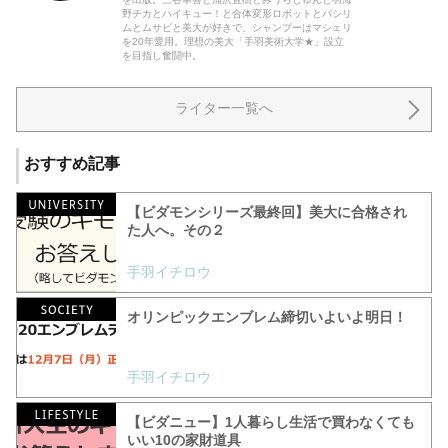
野チカとハイキュー！と合体変形ロボットとパシリ
ムとムサビと美大が好きで、シャンプーはマシェリ
を20年愛用。理想の美大「手羽美術大学★」設立
を目指し奮闘中。
ライター一覧へ
おすすめ記事
【ビダモンシリーズ最終回】美大に合格され
た人へ。その２
手羽イチロウ
オリンピックエンブレム締切いよいよ明日！
手羽イチロウ
【ビダニュー】1人暮らし生活で買わなくても
いい10の家財道具