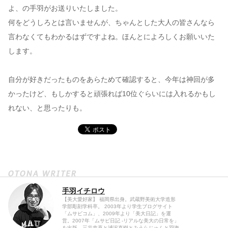
よ、の手羽がお送りいたしました。
何をどうしろとは言いませんが、ちゃんとした大人の皆さんなら
言わなくてもわかるはずですよね。ほんとによろしくお願いいた
します。
自分が好きだったものをあらためて確認すると、今年は神回が多
かったけど、もしかすると頑張れば10位ぐらいには入れるかもし
れない、と思ったりも。
手羽イチロウ
【美大愛好家】 福岡県出身。武蔵野美術大学造形
学部彫刻学科卒。 2003年より学生ブログサイト
「ムサビコム」、2009年より「美大日記」を運
営。2007年「ムサビ日記 -リアルな美大の日常を」
を出版。三谷幸喜と浦沢直樹とみうらじゅんと羽海