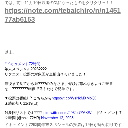
では、前回11月10日以降の気になったものをクリクリっ！！
https://note.com/tebaichiro/n/n1451
77ab6153
以上、
#ドキュメント72時間
年末スペシャル2023????
リクエスト投票の対象回が全部出そろいました！
最後まで見てから派????のみなさま、ぜひお忘れなきようご投票
を！????????画像で選ぶだけで簡単です。
▼投票は番組HP こちらから
https://t.co/WsNkMXMoQJ
▲締め切り11/19(日)
対象回リストです????
pic.twitter.com/J96Jx7ZAKW
— ドキュメント７
２時間 (@nhk_72HR)
November 12, 2023
ドキュメント72時間年末スペシャルの投票は19日が締め切りです