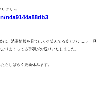
クリクリっ！！
o/n/n4a9144a88db3
な姿は、渋滞情報を見てほくそ笑んでる姿とバチェラー見
かぶりまくってる手羽がお送りいたしました。
ったらしばらく更新休みます。