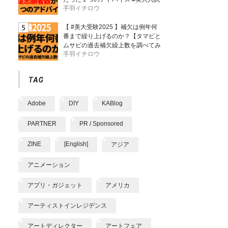
手羽イチロウ
【 #美大受験2025 】補欠は例年何
番まで繰り上げるのか？【タマビと
ムサビの過去補欠繰上数を調べてみ
手羽イチロウ
た】
Adobe
DIY
KABlog
PARTNER
PR / Sponsored
ZINE
[English]
アジア
アニメーション
アプリ・ガジェット
アメリカ
アーティストインレジデンス
アートディレクター
アートフェア