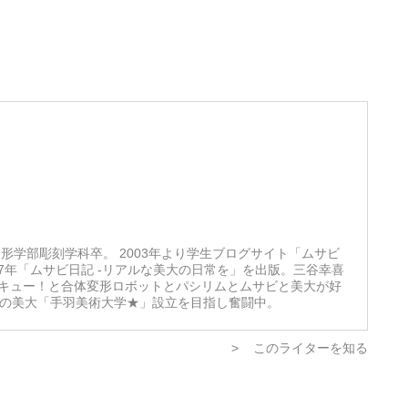
形学部彫刻学科卒。 2003年より学生ブログサイト「ムサビ
07年「ムサビ日記 -リアルな美大の日常を」を出版。三谷幸喜
キュー！と合体変形ロボットとパシリムとムサビと美大が好
想の美大「手羽美術大学★」設立を目指し奮闘中。
>
このライターを知る