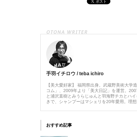
手羽イチロウ / teba ichiro
【美大愛好家】 福岡県出身。武蔵野美術大学造
コム」、2009年より「美大日記」を運営。20
と浦沢直樹とみうらじゅんと羽海野チカとハイ
きで、シャンプーはマシェリを20年愛用。理
おすすめ記事