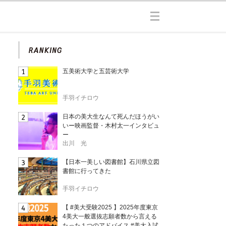
五美術大学と五芸術大学
手羽イチロウ
日本の美大生なんて死んだほうがい
いー映画監督・木村太一インタビュ
ー
出川 光
【日本一美しい図書館】石川県立図
書館に行ってきた
手羽イチロウ
【 #美大受験2025 】2025年度東京
4美大一般選抜志願者数から言える
たった１つのアドバイス #美大入試