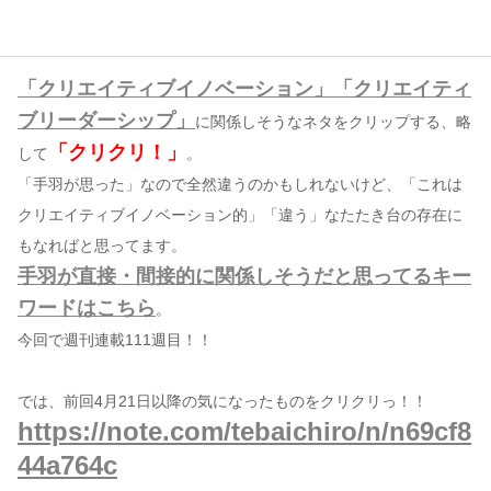
コンテンツ
「クリエイティブイノベーション」「クリエイティ
このサイトについて
ブリーダーシップ」
に関係しそうなネタをクリップする、略
運営会社
「クリクリ！」
して
。
お問い合わせ
「手羽が思った」なので全然違うのかもしれないけど、「これは
クリエイティブイノベーション的」「違う」なたたき台の存在に
もなればと思ってます。
手羽が直接・間接的に関係しそうだと思ってるキー
ワードはこちら
。
今回で週刊連載111週目！！
では、前回4月21日以降の気になったものをクリクリっ！！
https://note.com/tebaichiro/n/n69cf8
44a764c