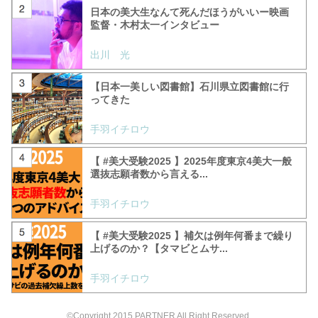
日本の美大生なんて死んだほうがいいー映画
監督・木村太一インタビュー
出川 光
【日本一美しい図書館】石川県立図書館に行
ってきた
手羽イチロウ
【 #美大受験2025 】2025年度東京4美大一般
選抜志願者数から言える...
手羽イチロウ
【 #美大受験2025 】補欠は例年何番まで繰り
上げるのか？【タマビとムサ...
手羽イチロウ
©Copyright 2015 PARTNER All Right Reserved.