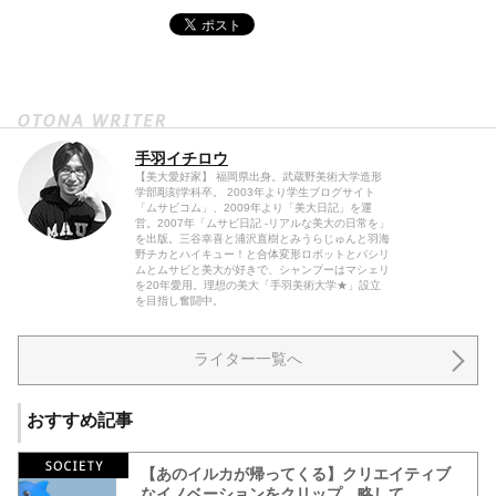
手羽イチロウ
【美大愛好家】 福岡県出身。武蔵野美術大学造形
学部彫刻学科卒。 2003年より学生ブログサイト
「ムサビコム」、2009年より「美大日記」を運
営。2007年「ムサビ日記 -リアルな美大の日常を」
を出版。三谷幸喜と浦沢直樹とみうらじゅんと羽海
野チカとハイキュー！と合体変形ロボットとパシリ
ムとムサビと美大が好きで、シャンプーはマシェリ
を20年愛用。理想の美大「手羽美術大学★」設立
を目指し奮闘中。
ライター一覧へ
おすすめ記事
【あのイルカが帰ってくる】クリエイティブ
なイノベーションをクリップ、略して...