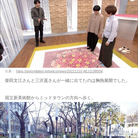
出典：
https://artexhibition.jp/topics/news/20221210-AEJ1138509/
柴田文江さんと三沢遥さんが一緒に出てたのは胸熱展開でした。
国立新美術館からミッドタウンの方向へ歩く。