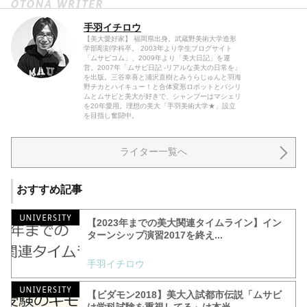
手羽イチロウ
【美大愛好家】 福岡県出身。武蔵野美術大学造形
学部彫刻学科卒。 2003年より学生ブログサイト
「ムサビコム」、2009年より「美大日記」を運
営。2007年「ムサビ日記 -リアルな美大の日常を」
を出版。三谷幸喜と浦沢直樹とみうらじゅんと羽海
野チカとハイキュー！と合体変形ロボットとパシリ
ムとムサビと美大が好きで、シャンプーはマシェリ
を20年愛用。理想の美大「手羽美術大学★」設立
を目指し奮闘中。
ライター一覧へ
おすすめ記事
【2023年までの美大関連タイムライン】イン
ターンシップ演習2017を終え...
手羽イチロウ
【ビダモン2018】美大入試都市伝説「ムサビ