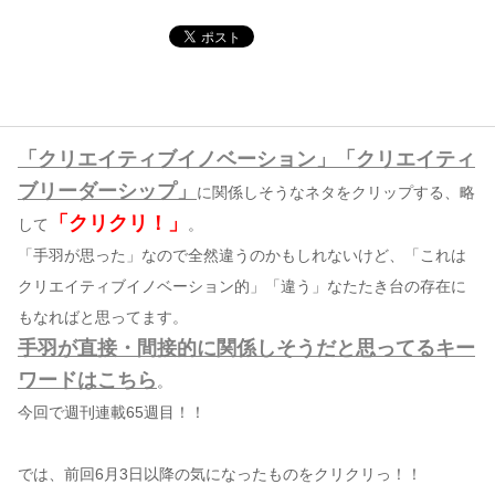
コンテンツ
このサイトについて
運営会社
「クリエイティブイノベーション」「クリエイティ
お問い合わせ
ブリーダーシップ」
に関係しそうなネタをクリップする、略
「クリクリ！」
して
。
「手羽が思った」なので全然違うのかもしれないけど、「これは
クリエイティブイノベーション的」「違う」なたたき台の存在に
もなればと思ってます。
手羽が直接・間接的に関係しそうだと思ってるキー
ワードはこちら
。
今回で週刊連載65週目！！
では、前回6月3日以降の気になったものをクリクリっ！！