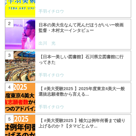
手羽イチロウ
日本の美大生なんて死んだほうがいいー映画
監督・木村太一インタビュー
出川 光
【日本一美しい図書館】石川県立図書館に行
ってきた
手羽イチロウ
【 #美大受験2025 】2025年度東京4美大一般
選抜志願者数から言える...
手羽イチロウ
【 #美大受験2025 】補欠は例年何番まで繰り
上げるのか？【タマビとムサ...