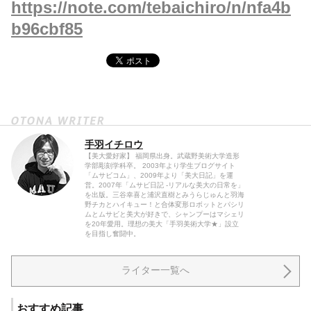
https://note.com/tebaichiro/n/nfa4b
b96cbf85
手羽イチロウ
【美大愛好家】 福岡県出身。武蔵野美術大学造形
学部彫刻学科卒。 2003年より学生ブログサイト
「ムサビコム」、2009年より「美大日記」を運
営。2007年「ムサビ日記 -リアルな美大の日常を」
を出版。三谷幸喜と浦沢直樹とみうらじゅんと羽海
野チカとハイキュー！と合体変形ロボットとパシリ
ムとムサビと美大が好きで、シャンプーはマシェリ
を20年愛用。理想の美大「手羽美術大学★」設立
を目指し奮闘中。
ライター一覧へ
おすすめ記事