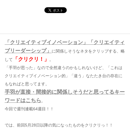
コンテンツ
このサイトについて
運営会社
「クリエイティブイノベーション」「クリエイティ
お問い合わせ
ブリーダーシップ」
に関係しそうなネタをクリップする、略
「クリクリ！」
して
。
「手羽が思った」なので全然違うのかもしれないけど、「これは
クリエイティブイノベーション的」「違う」なたたき台の存在に
もなればと思ってます。
手羽が直接・間接的に関係しそうだと思ってるキー
ワードはこちら
。
今回で週刊連載64週目！！
では、前回5月28日以降の気になったものをクリクリっ！！