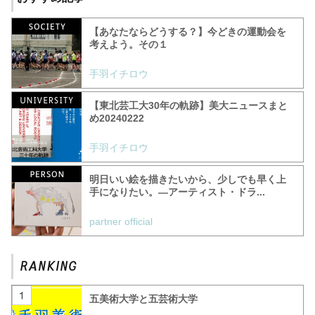
【あなたならどうする？】今どきの運動会を
考えよう。その１
手羽イチロウ
【東北芸工大30年の軌跡】美大ニュースまと
め20240222
手羽イチロウ
明日いい絵を描きたいから、少しでも早く上
手になりたい。—アーティスト・ドラ...
partner official
五美術大学と五芸術大学