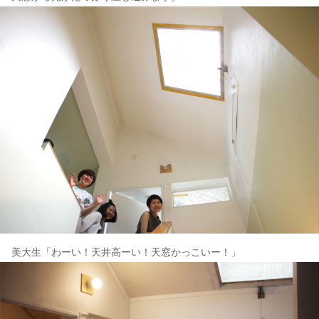
美大生「わーい！天井高ーい！天窓かっこいー！」