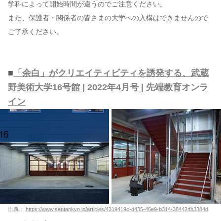
学科によって開始時間が違うのでご注意ください。
また、保護者・関係者の皆さまの大学への入構はできませんので
ご了承ください。
■
「余白」がクリエイティビティを誘発する、武蔵
野美術大学16号館 | 2022年4月号 | 先端教育オンラ
イン
出典：
https://www.sentankyo.jp/articles/4319419c-d435-46e9-b314-38442db3384d