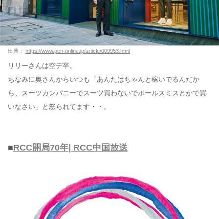
出典：
https://www.pen-online.jp/article/009953.html
リリーさんは空デ卒。
ちなみに奥さんからいつも「あんたはちゃんと稼いでるんだか
ら、スーツカンパニーでスーツ買わないでポールスミスとかで買
いなさい」と怒られてます・・。
■
RCC開局70年| RCC中国放送