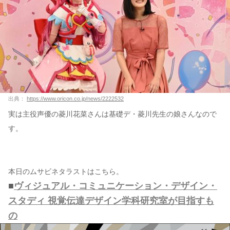
出典：
https://www.oricon.co.jp/news/2222532
実は主役声優の菱川花菜さんは基礎デ・菱川先生の娘さんなので
す。
本日のムサビネタラストはこちら。
■
ヴィジュアル・コミュニケーション・デザイン・
スタディ 視覚伝達デザイン学科研究室が目指すも
の