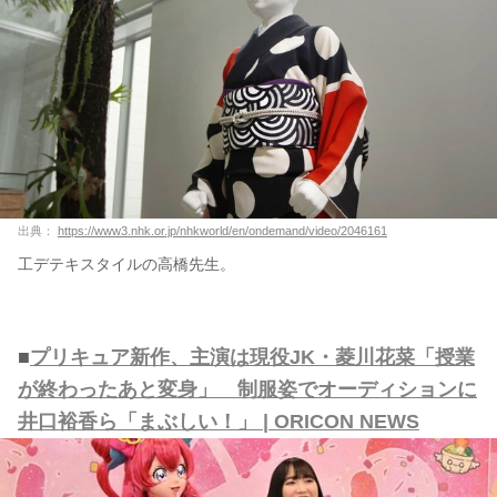
出典：
https://www3.nhk.or.jp/nhkworld/en/ondemand/video/2046161
工デテキスタイルの高橋先生。
■
プリキュア新作、主演は現役JK・菱川花菜「授業
が終わったあと変身」 制服姿でオーディションに
井口裕香ら「まぶしい！」 | ORICON NEWS