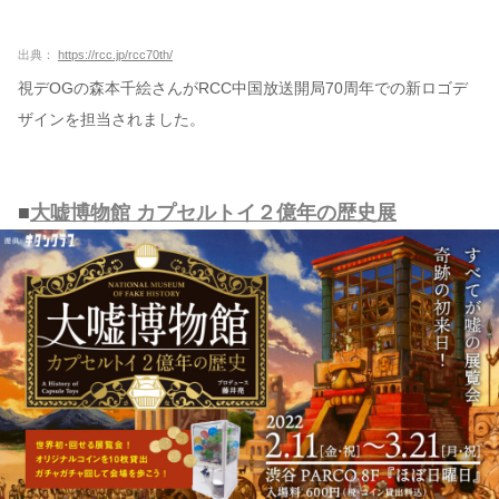
出典：
https://rcc.jp/rcc70th/
視デOGの森本千絵さんがRCC中国放送開局70周年での新ロゴデ
ザインを担当されました。
■
大嘘博物館 カプセルトイ２億年の歴史展