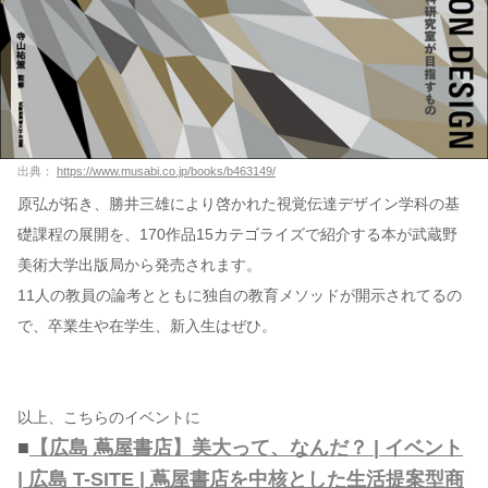
出典：
https://www.musabi.co.jp/books/b463149/
原弘が拓き、勝井三雄により啓かれた視覚伝達デザイン学科の基
礎課程の展開を、170作品15カテゴライズで紹介する本が武蔵野
美術大学出版局から発売されます。
11人の教員の論考とともに独自の教育メソッドが開示されてるの
で、卒業生や在学生、新入生はぜひ。
以上、こちらのイベントに
■
【広島 蔦屋書店】美大って、なんだ？ | イベント
| 広島 T-SITE | 蔦屋書店を中核とした生活提案型商