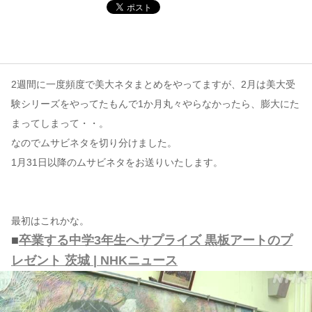
コンテンツ
このサイトについて
運営会社
2週間に一度頻度で美大ネタまとめをやってますが、2月は美大受
お問い合わせ
験シリーズをやってたもんで1か月丸々やらなかったら、膨大にた
まってしまって・・。
なのでムサビネタを切り分けました。
1月31日以降のムサビネタをお送りいたします。
最初はこれかな。
■
卒業する中学3年生へサプライズ 黒板アートのプ
レゼント 茨城 | NHKニュース