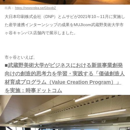
出典：
https://newsrelea.se/GbxpbZ
大日本印刷株式会社（DNP）とムサビが2021年10～11月に実施し
た産学連携インターンシップの成果をMUJIcom武蔵野美術大学市
ヶ谷キャンパス店舗内で展示しました。
市ヶ谷といえば、
■
武蔵野美術大学がビジネスにおける新規事業創発
向けの創造的思考力を学習・実践する「価値創造人
材育成プログラム（Value Creation Program）」
を実施：時事ドットコム