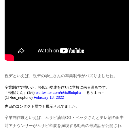
視デといえば、視デの学生さんの卒業制作がバズりましたね。
卒業制作で描いた、怪獣が友達を作りに学校に来る漫画です。
「怪獣くん」(1/6)
pic.twitter.com/nGc95dqrhx
— るぅ１ｍｍ
(@Ruu_neptune)
February 18, 2022
先日のコンタクト展でも展示されてました。
卒業制作展といえば、ムサビ油絵OG・ベックさんとテレ朝の田中
萌アナウンサーがムサビ卒展を満喫する動画の最終話が公開され