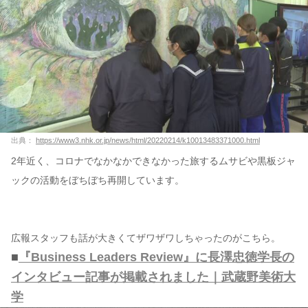
出典：
https://www3.nhk.or.jp/news/html/20220214/k10013483371000.html
2年近く、コロナでなかなかできなかった旅するムサビや黒板ジャ
ックの活動をぼちぼち再開しています。
広報スタッフも話が大きくてザワザワしちゃったのがこちら。
■
『Business Leaders Review』に長澤忠徳学長の
インタビュー記事が掲載されました｜武蔵野美術大
学