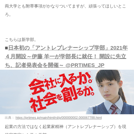
両大学とも附帯事項がかなりついてますが、頑張ってほしいとこ
ろ。
こちらは新学部。
■
日本初の「アントレプレナーシップ学部」2021年
４月開設～伊藤 羊一が学部長に就任！ 開設に先立
ち、記者発表会を開催～ @PRTIMES_JP
出典：
https://prtimes.jp/main/html/rd/p/000000002.000067788.html
起業の方法ではなく起業家精神（アントレプレナーシップ）を現