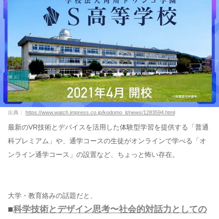
出典：
https://www.watch.impress.co.jp/kodomo_it/news/1283594.html
最新のVR技術とデバイスを活用した体験型学習を提供する「普通
科プレミアム」や、通学コースの生徒がオンラインで学べる「オ
ンライン通学コース」の設置など、ちょっと怖い存在。
大学・教育絡みの話題だと、
■
科学技術とデザイン思考〜社会的対話⼒としての