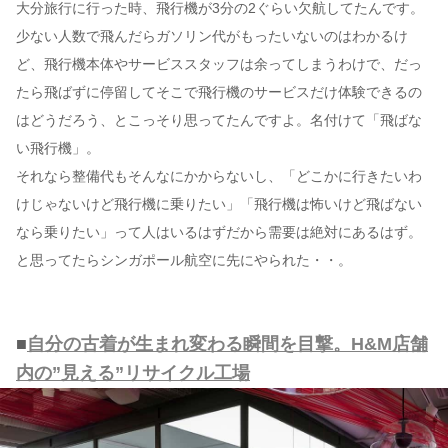
大分旅行に行った時、飛行機が3分の2ぐらい欠航してたんです。
少ない人数で飛んだらガソリン代がもったいないのはわかるけ
ど、飛行機本体やサービススタッフは余ってしまうわけで、だっ
たら飛ばずに停留してそこで飛行機のサービスだけ体験できるの
はどうだろう、とこっそり思ってたんですよ。名付けて「飛ばな
い飛行機」。
それなら整備代もそんなにかからないし、「どこかに行きたいわ
けじゃないけど飛行機に乗りたい」「飛行機は怖いけど飛ばない
なら乗りたい」って人はいるはずだから需要は絶対にあるはず。
と思ってたらシンガポール航空に先にやられた・・。
■
自分の古着が生まれ変わる瞬間を目撃。H&M店舗
内の”見える”リサイクル工場