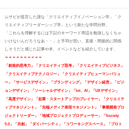
コンテンツ
ムサビが提言した謎な「クリエイティブイノベーション学」「ク
このサイトについて
リエイティブリーダーシップ学」という新たな学問分野。
「これらを理解するには下記のキーワード周辺を勉強しなくちゃ
運営会社
いけないんだろうなあ・・」と手羽が思い、直接・間接的に関係
お問い合わせ
しそうだと感じた記事や本、イベントなどを紹介しています。
＝＝＝＝＝＝＝＝＝＝
「創造的思考力」「クリエイティブ思考」「クリエイティブビジネス」
「クリエイティブテクノロジー」「クリエイティブヒューマンバリュ
ー」「サービスデザイン」「ブランディング」「デザイン経営」「ビジ
ョンデザイン」「ソーシャルデザイン」「Iot、AI」「UXデザイン」
「高度デザイン」「起業・スタートアップのプレイヤー」「クリエイテ
ィブマネジメント」「先端メディア表現マネジメント」「事業開発プロ
ジェクトリーダー」「地域プロジェクトプロデューサー」「Society
5.0」「共創」「ダイバーシティ」「コワーキングスペース」「プロト