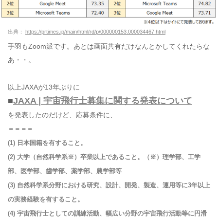
出典：
https://prtimes.jp/main/html/rd/p/000000153.000034467.html
手羽もZoom派です。あとは画面共有だけなんとかしてくれたらな
あ・・。
以上JAXAが13年ぶりに
■
JAXA | 宇宙飛行士募集に関する発表について
を発表したのだけど、応募条件に、
＝＝＝＝
(1) 日本国籍を有すること。
(2) 大学（自然科学系※）卒業以上であること。（※）理学部、工学
部、医学部、歯学部、薬学部、農学部等
(3) 自然科学系分野における研究、設計、開発、製造、運用等に3年以上
の実務経験を有すること。
(4) 宇宙飛行士としての訓練活動、幅広い分野の宇宙飛行活動等に円滑