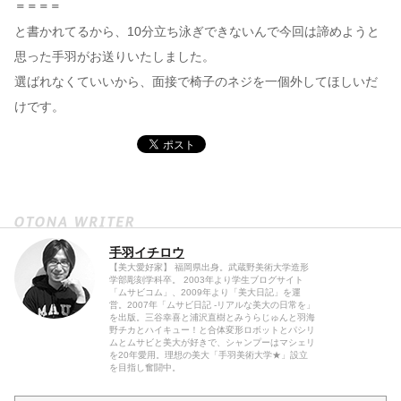
＝＝＝＝
と書かれてるから、10分立ち泳ぎできないんで今回は諦めようと
思った手羽がお送りいたしました。
選ばれなくていいから、面接で椅子のネジを一個外してほしいだ
けです。
手羽イチロウ
【美大愛好家】 福岡県出身。武蔵野美術大学造形
学部彫刻学科卒。 2003年より学生ブログサイト
「ムサビコム」、2009年より「美大日記」を運
営。2007年「ムサビ日記 -リアルな美大の日常を」
を出版。三谷幸喜と浦沢直樹とみうらじゅんと羽海
野チカとハイキュー！と合体変形ロボットとパシリ
ムとムサビと美大が好きで、シャンプーはマシェリ
を20年愛用。理想の美大「手羽美術大学★」設立
を目指し奮闘中。