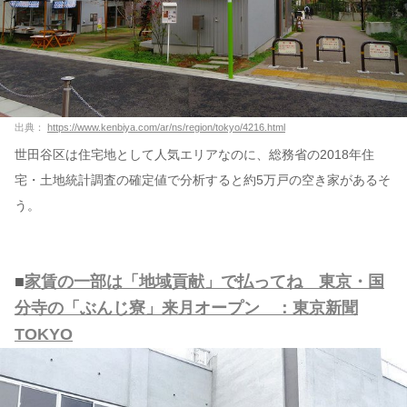
出典：
https://www.kenbiya.com/ar/ns/region/tokyo/4216.html
世田谷区は住宅地として人気エリアなのに、総務省の2018年住
宅・土地統計調査の確定値で分析すると約5万戸の空き家があるそ
う。
■
家賃の一部は「地域貢献」で払ってね 東京・国
分寺の「ぶんじ寮」来月オープン ：東京新聞
TOKYO