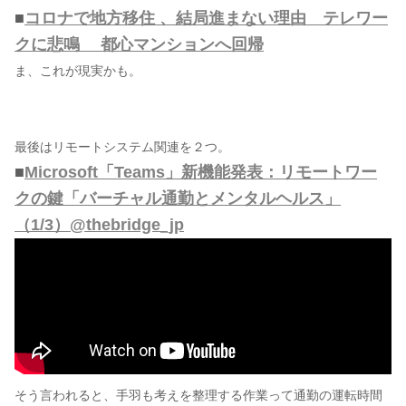
■
コロナで地方移住 、結局進まない理由 テレワー
クに悲鳴 都心マンションへ回帰
ま、これが現実かも。
最後はリモートシステム関連を２つ。
■
Microsoft「Teams」新機能発表：リモートワー
クの鍵「バーチャル通勤とメンタルヘルス」
（1/3）@thebridge_jp
そう言われると、手羽も考えを整理する作業って通勤の運転時間