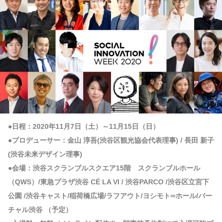
●日程：2020年11月7日（土）～11月15日（日）
●プロデューサー：金山 淳吾(渋谷区観光協会代表理事) / 長田 新子
(渋谷未来デザイン理事)
●会場：渋谷スクランブルスクエア15階 スクランブルホール
（QWS）/東急プラザ渋谷 CÉ LA VI / 渋谷PARCO /渋谷区立宮下
公園 /渋谷キャスト/稲荷橋広場/ラフアウト/ヨシモト∞ホール/バー
チャル渋谷 （予定）