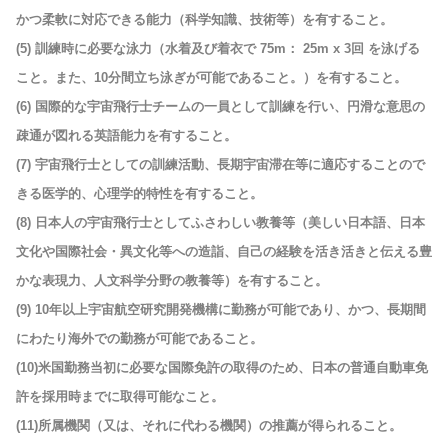
かつ柔軟に対応できる能力（科学知識、技術等）を有すること。
(5) 訓練時に必要な泳力（水着及び着衣で 75m： 25m x 3回 を泳げる
こと。また、10分間立ち泳ぎが可能であること。）を有すること。
(6) 国際的な宇宙飛行士チームの一員として訓練を行い、円滑な意思の
疎通が図れる英語能力を有すること。
(7) 宇宙飛行士としての訓練活動、長期宇宙滞在等に適応することので
きる医学的、心理学的特性を有すること。
(8) 日本人の宇宙飛行士としてふさわしい教養等（美しい日本語、日本
文化や国際社会・異文化等への造詣、自己の経験を活き活きと伝える豊
かな表現力、人文科学分野の教養等）を有すること。
(9) 10年以上宇宙航空研究開発機構に勤務が可能であり、かつ、長期間
にわたり海外での勤務が可能であること。
(10)米国勤務当初に必要な国際免許の取得のため、日本の普通自動車免
許を採用時までに取得可能なこと。
(11)所属機関（又は、それに代わる機関）の推薦が得られること。