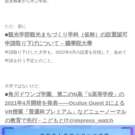
役実務家から学ぶ学部。
ただ、逆に
■
観光学部観光まちづくり学科（仮称）の設置認可
申請取り下げについて – 國學院大學
申請取り下げした大学も。2022年4月の設置を目指して、改めて
申請を行う予定とのこと。
大学ではないけど、
■
角川ドワンゴ学園、第二のN高「S高等学校」の
2021年4月開校を発表――Oculus Quest 2による
VR授業「普通科プレミアム」などニューノーマル
の教育で先行 - こどもとIT@impress_watch