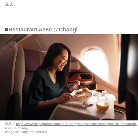
なあ。
■
Restaurant A380 @Changi
出典：
https://www.singaporeair.com/en_UK/sg/plan-travel/discover-your-sia/restaurant-
a380-at-changi/
Image via Singapore Airlines