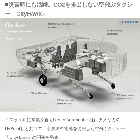
■
災害時にも活躍。CO2を排出しない空飛ぶタクシ
ー「CityHawk」
イスラエルに本拠を置くUrban Aeronautics社はアメリカの
HyPoint社と共同で、水素燃料電池を使用した空飛ぶタクシー
「CityHawk」の開発を発表。