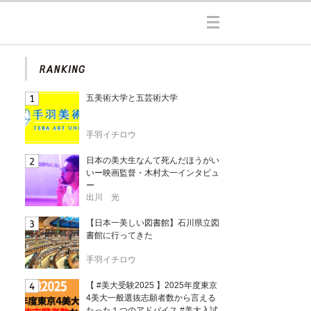
五美術大学と五芸術大学
手羽イチロウ
日本の美大生なんて死んだほうがい
いー映画監督・木村太一インタビュ
ー
出川 光
【日本一美しい図書館】石川県立図
書館に行ってきた
手羽イチロウ
【 #美大受験2025 】2025年度東京
4美大一般選抜志願者数から言える
たった１つのアドバイス #美大入試