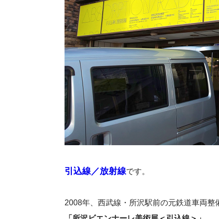
引込線／放射線
です。
2008年、西武線・所沢駅前の元鉄道車両
「所沢ビエンナーレ美術展＜引込線＞」
。