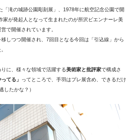
れた「滝の城跡公園彫刻展」、1978年に航空記念公園で開
た作家が発起人となって生まれたのが所沢ビエンナーレ美
運営で開催されています。
を移しつつ開催され、7回目となる今回は「引込線」から
た。
わりに、様々な領域で活躍する
美術家と批評家
で構成さ
やってる」
ってところで、手羽はプレ展含め、できるだけ
逃したかな？）