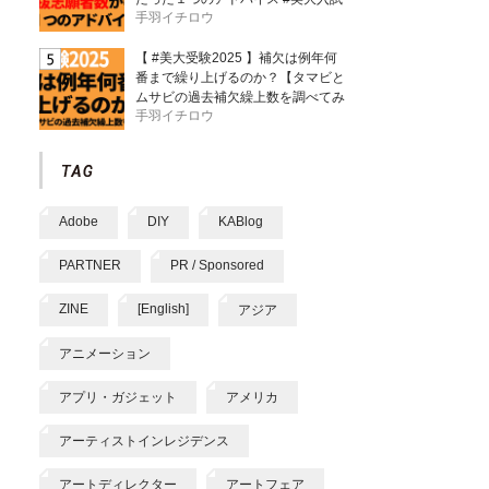
手羽イチロウ
【 #美大受験2025 】補欠は例年何
番まで繰り上げるのか？【タマビと
ムサビの過去補欠繰上数を調べてみ
手羽イチロウ
た】
Adobe
DIY
KABlog
PARTNER
PR / Sponsored
ZINE
[English]
アジア
アニメーション
アプリ・ガジェット
アメリカ
アーティストインレジデンス
アートディレクター
アートフェア