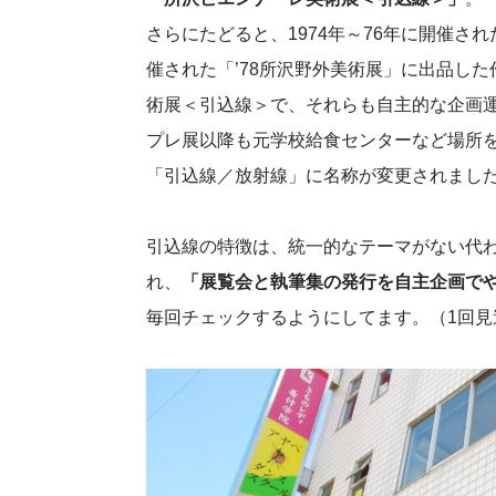
さらにたどると、1974年～76年に開催さ
催された「’78所沢野外美術展」に出品し
術展＜引込線＞で、それらも自主的な企画
プレ展以降も元学校給食センターなど場所
「引込線／放射線」に名称が変更されまし
引込線の特徴は、統一的なテーマがない代
れ、
「展覧会と執筆集の発行を自主企画で
毎回チェックするようにしてます。（1回見