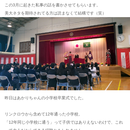
この3月に起きた私事の話を書かさせてもらいます。
美大ネタを期待されてる方は読まなくて結構です（笑）
コンテンツ
このサイトについて
運営会社
お問い合わせ
昨日はあかりちゃんの小学校卒業式でした。
リンクロウから含めて12年通った小学校。
「12年同じ小学校に通う」って子供ではありえないわけで、これ