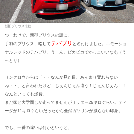
新旧プリウス比較
つーわけで、新型プリウスの話に。
テバプリ
手羽のプリウス、略して
と名付けました。エモーショ
ナルレッドのテバプリ。うーん、ピカピカでかっこいいなあ（う
っとり）
リンクロウからは「・・なんか見た目、あんまり変わらない
ね・・」と言われたけど、じぇんじぇん違う！じぇんじぇん！！
なんといっても燃費。
まだ家と大学間しか走ってませんがリッター25キロぐらい。ティ
ーダが11キロぐらいだったから全然ガソリンが減らない印象。
でも、一番の違いは何かというと、