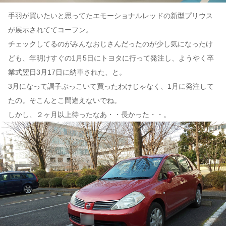
手羽が買いたいと思ってたエモーショナルレッドの新型プリウス
が展示されててコーフン。
チェックしてるのがみんなおじさんだったのが少し気になったけ
ども、年明けすぐの1月5日にトヨタに行って発注し、ようやく卒
業式翌日3月17日に納車された、と。
3月になって調子ぶっこいて買ったわけじゃなく、1月に発注して
たの。そこんとこ間違えないでね。
しかし、２ヶ月以上待ったなあ・・長かった・・。