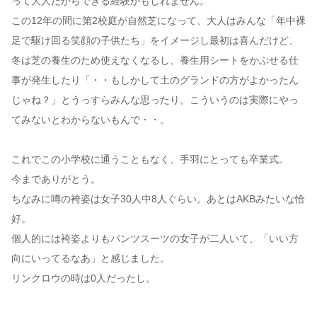
って大人だからできる経験かもしれません。
この12年の間に第2校庭が自然芝になって、大人はみんな「年中裸
足で駆け回る笑顔の子供たち」をイメージし最初は喜んだけど、
冬は芝の養生のため使えなくなるし、養生用シートをかぶせる仕
事が発生したり「・・もしかして土のグランドの方がよかったん
じゃね？」とうっすらみんな思ったり。こういうのは実際にやっ
てみないとわからないもんで・・。
これでこの小学校に通うこともなく、手羽にとっても卒業式。
今までありがとう。
ちなみに噂の袴姿は女子30人中8人ぐらい。あとはAKBみたいな恰
好。
個人的には袴姿よりもパンツスーツの女子が二人いて、「いい方
向にいってるなあ」と感じました。
リンクロウの時は0人だったし。