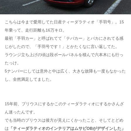
こちらは今まで愛用してた日産ティーダラティオ「手羽号」。15
年乗って、走行距離も16万キロ。
最初「手羽カー」と呼ばれてて「テバカー」とバカにされてる感
じがしたので、「手羽号です！」とかたくなに言い返してた。
ラウンジ立ち上げの頃は段ボールパネルを積んで六本木にも行っ
たっけ。
5ナンバーにしては意外と中は広く、大きな故障も一度もなかった
し、全然満足してました。
15年前、プリウスにするかこのティーダラティオにするかさんざ
ん迷ったんです。
でも当時のプリウスは後方が見えにくかったこと、そしてとどめ
は
「ティーダラティオのインテリアはムサビOBがデザインした」