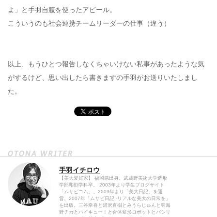
よ」と手羽自腹を使ったアピール。
こういうのも社会連携チームリーダーの仕事（違う）
以上、もうひとつ報告しなくちゃいけない私事があったような気
がするけど、思い出したら書きますの手羽がお送りいたしまし
た。
手羽イチロウ
【美大愛好家】 福岡県出身。武蔵野美術大学造形
学部彫刻学科卒。 2003年より学生ブログサイト
「ムサビコム」、2009年より「美大日記」を運
営。2007年「ムサビ日記 -リアルな美大の日常を」
を出版。三谷幸喜と浦沢直樹とみうらじゅんと羽海
野チカとハイキュー！と合体変形ロボットとパシリ