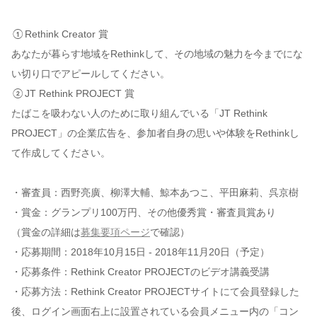
①Rethink Creator 賞
あなたが暮らす地域をRethinkして、その地域の魅力を今までにな
い切り口でアピールしてください。
②JT Rethink PROJECT 賞
たばこを吸わない人のために取り組んでいる「JT Rethink
PROJECT」の企業広告を、参加者自身の思いや体験をRethinkし
て作成してください。
・審査員：西野亮廣、柳澤大輔、鯨本あつこ、平田麻莉、呉京樹
・賞金：グランプリ100万円、その他優秀賞・審査員賞あり
（賞金の詳細は
募集要項ページ
で確認）
・応募期間：2018年10月15日 - 2018年11月20日（予定）
・応募条件：Rethink Creator PROJECTのビデオ講義受講
・応募方法：Rethink Creator PROJECTサイトにて会員登録した
後、ログイン画面右上に設置されている会員メニュー内の「コン