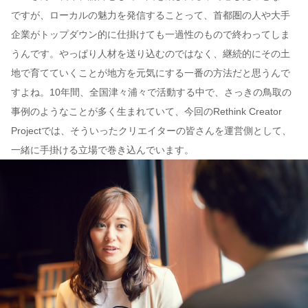
ですが、ローカルの魅力を発信することって、首都圏の人や大手
企業がトップダウン的に仕掛けても一過性のもので終わってしま
うんです。やっぱり人材を送り込むのではなく、継続的にその土
地で育てていくことが地方を元気にする一番の方法だと思うんで
すよね。10年間、全国津々浦々で活動する中で、さっきの鳥取の
事例のようなことが多く生まれていて、今回のRethink Creator
Projectでは、そういったクリエイターの皆さんを運営側として、
一緒に手掛ける立場で巻き込んでいます。