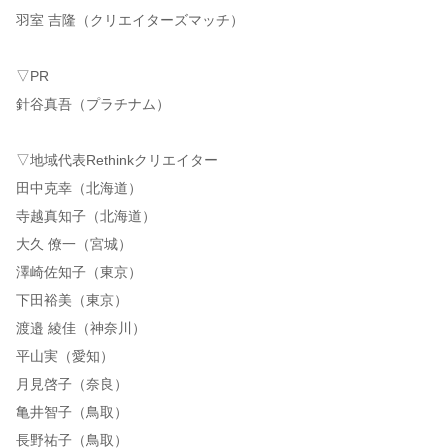
羽室 吉隆（クリエイターズマッチ）
▽PR
針谷真吾（プラチナム）
▽地域代表Rethinkクリエイター
田中克幸（北海道）
寺越真知子（北海道）
大久 僚一（宮城）
澤崎佐知子（東京）
下田裕美（東京）
渡邉 綾佳（神奈川）
平山実（愛知）
月見啓子（奈良）
亀井智子（鳥取）
長野祐子（鳥取）