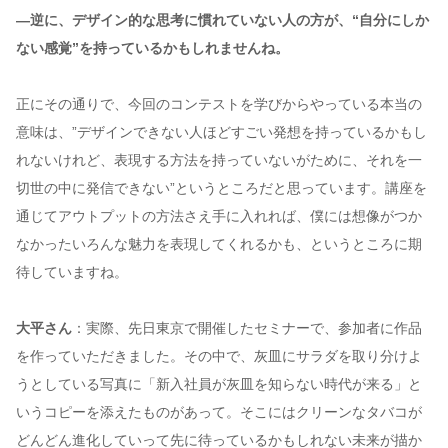
—逆に、デザイン的な思考に慣れていない人の方が、“自分にしか
ない感覚”を持っているかもしれませんね。
正にその通りで、今回のコンテストを学びからやっている本当の
意味は、”デザインできない人ほどすごい発想を持っているかもし
れないけれど、表現する方法を持っていないがために、それを一
切世の中に発信できない”というところだと思っています。講座を
通じてアウトプットの方法さえ手に入れれば、僕には想像がつか
なかったいろんな魅力を表現してくれるかも、というところに期
待していますね。
大平さん
：実際、先日東京で開催したセミナーで、参加者に作品
を作っていただきました。その中で、灰皿にサラダを取り分けよ
うとしている写真に「新入社員が灰皿を知らない時代が来る」と
いうコピーを添えたものがあって。そこにはクリーンなタバコが
どんどん進化していって先に待っているかもしれない未来が描か