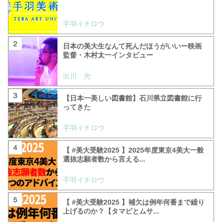
手羽イチロウ
日本の美大生なんて死んだほうがいいー映画
監督・木村太一インタビュー
出川 光
【日本一美しい図書館】石川県立図書館に行
ってきた
手羽イチロウ
【 #美大受験2025 】2025年度東京4美大一般
選抜志願者数から言える...
手羽イチロウ
【 #美大受験2025 】補欠は例年何番まで繰り
上げるのか？【タマビとムサ...