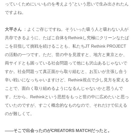
っていくためにいいものを考えよう”という思いで生み出されたん
ですよね。
大平さん
：よくご存じですね。そういった吸う人と吸わない人が
共存できるように、たばこ自体をRethinkし究極にクリーンなたば
こを目指して挑戦を続けることも、私たちJT Rethink PROJECT
の活動の一つです。ただ、世の中を見渡すと、地方と東京とか、
両サイドとも困っている社会問題って他にも沢山あるじゃないで
すか。社会問題って真正面から取り組むと、お互いが主張し合う
辛い戦いになっちゃいますけど、Rethink視点で少し見方を変える
ことで、面白く取り組めるようになるんじゃないかと思うんで
す。だから、Rethinkという思想をもっと世の中に広めたいと思っ
ていたのですが、すごく概念的なものなので、それだけで伝える
のが難しくて。
——そこで出会ったのがCREATORS MATCHだったと。