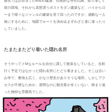
旅先ではお目当てのANDO建築、伝統的な寺社仏閣、取り壊し寸
前の団地、それから哀愁漂うポストモダン建築など、ハイからロ
ーまで様々なジャンルの建築を見て回ったのですが、過酷な一人
旅にするために、地図でルートを決め込まずわざと道に迷ったり
していました。
たまたまたどり着いた隠れ名所
そうやってドMなルールを自分に課して散策をしていると、当初
行く予定ではなかった隠れ名所にたどり着きました。そこは古い
お寺で、敷地も広く、かなり歴史がありそうな場所。しかしアク
セスが不便なためか、昼間なのに観光客が全くいない、静まり返
った独特な雰囲気でした。