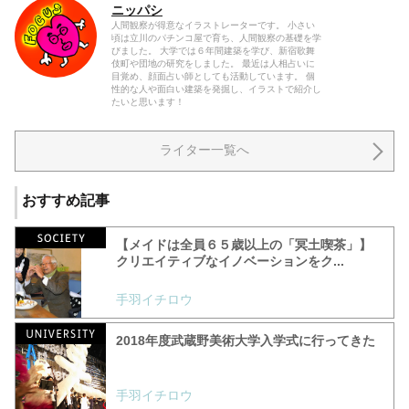
ニッパシ
人間観察が得意なイラストレーターです。 小さい
頃は立川のパチンコ屋で育ち、人間観察の基礎を学
びました。 大学では６年間建築を学び、新宿歌舞
伎町や団地の研究をしました。 最近は人相占いに
目覚め、顔面占い師としても活動しています。 個
性的な人や面白い建築を発掘し、イラストで紹介し
たいと思います！
ライター一覧へ
おすすめ記事
【メイドは全員６５歳以上の「冥土喫茶」】
クリエイティブなイノベーションをク...
手羽イチロウ
2018年度武蔵野美術大学入学式に行ってきた
手羽イチロウ