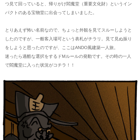
つ見て回っていると、帰りがけ閻魔堂（重要文化財）というイン
パクトのある宝物堂に出会ってしまいました。
とりあえず怖い名前なので、ちょっと外観を見てスルーしようと
したのですが、一般客入場可という表札がチラリ。見て見ぬ振り
をしようと思ったのですが、ここはANDO風建築一人旅。
迷ったら過酷な選択をするドMルールの発動です。その時の一人
で閻魔堂に入った状況がコチラ！！