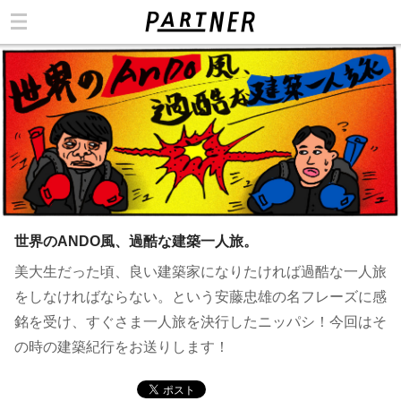
カテゴリ
世界のANDO風、過酷な建築一人旅。
美大生だった頃、良い建築家になりたければ過酷な一人旅
をしなければならない。という安藤忠雄の名フレーズに感
銘を受け、すぐさま一人旅を決行したニッパシ！今回はそ
の時の建築紀行をお送りします！