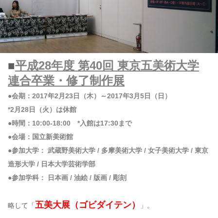
■
平成28年度 第40回 東京五美術大学
連合卒業・修了制作展
●会期：2017年2月23日（木）～2017年3月5日（日）
*2月28日（火）は休館
●時間：10:00-18:00 *入館は17:30まで
●会場：国立新美術館
●参加大学： 武蔵野美術大学 / 多摩美術大学 / 女子美術大学 / 東京
造形大学 / 日本大学芸術学部
●参加学科： 日本画 / 油絵 / 版画 / 彫刻
五美大展（ゴビダイテン）
略して「
」。