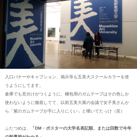
入口バナーやキャプション、掲示等も五美大スクールカラーを使
うようにしてます。
倉庫でも見分けがつくように、梱包用のガムテープはその色しか
使わないように徹底してて、以前五美大展の会議で女子美さんか
ら「紫のガムテープが手に入りにくい」と嘆いてたっけ（笑）
ふたつめは、
「DM・ポスターの大学名表記順、または回数で今年
の幹事校がわかる」
。