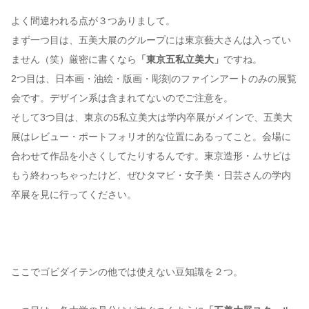
よく間違われる点が３つありまして。
まず一つ目は、五美大展のグループには東京藝大さんは入ってい
ません（笑）厳密に書くなら
「東京五私立美大」
ですね。
2つ目は、日本画・油絵・版画・彫刻のファインアートのみの展覧
会です。デザイン系は含まれてないのでご注意を。
そして3つ目は、東京の5私立美大は学内卒展がメインで、五美大
展はレビュー・ポートフォリオ的な位置にあるってこと。会場に
合わせて作品を小さくしてたりするんです。東京造形・ムサビは
もう終わっちゃったけど、ぜひタマビ・女子美・日芸さんの学内
卒展を見に行ってください。
ここでゴビダイテンの他では使えない豆知識を２つ。