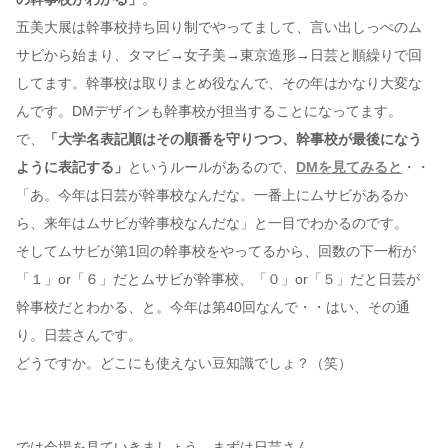
五美大展は幹事校持ち回り制でやってまして、言い出しっぺのム
サビから始まり、タマビ→女子美→東京造形→日芸と順繰りで回
してます。幹事校は取りまとめ役なんで、その年はかなり大変な
んです。DMデザインも幹事校が担当することになってます。
で、
「大学名表記順はその順番を守りつつ、幹事校が最後になう
ように表記する」
というルールがあるので、
DMを見てみると
・・
「あ。今年は日芸が幹事校なんだな。一番上にムサビがあるか
ら、来年はムサビが幹事校なんだな」と一目でわかるのです。
そしてムサビが第1回の幹事校をやってるから、回数の下一桁が
「１」or「６」だとムサビが幹事校、「０」or「５」だと日芸が
幹事校だとわかる、と。今年は第40回なんで・・はい、その通
り。日芸さんです。
どうですか。どこにも使えない豆知識でしょ？（笑）
では会場を見ていきましょう。まずは日芸さん。