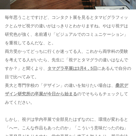
毎年思うことですけど、コンタクト展を見るとタマビグラフィッ
クとムサビ視デの違いがはっきりとわかりますね。やはり視デは
研究色が強く、名前通り「ビジュアルでのコミュニケーション」
を重視してるんだな、と。
両方受かってどっちに行くか迷ってる人、これから両学科の受験
を考えてる人がいたら、先生に「視デとタマグラの違いはなんで
すか？」と聞くより、
タマグラ卒展は3月4，5日
にあるんで自分の
目で比べてみて。
美大と専門学校の「デザイン」の違いを知りたい場合は、
桑沢デ
ザイン研究所の卒展が今日から始まる
のでそちらもチェックして
みてください。
しかし、視デは学内卒展で全部見たはずなのに、環境が変わると
「へー。こんな作品もあったのか」「こういう意味だったのね」