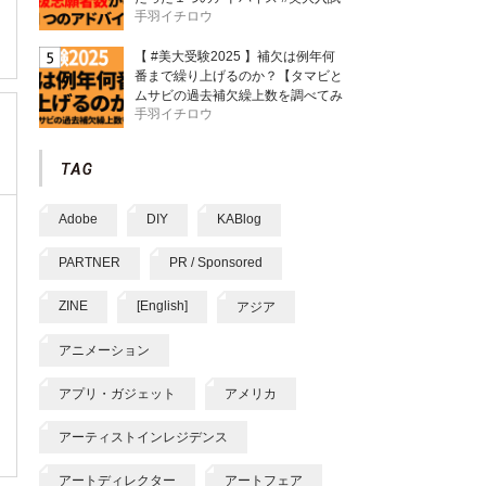
手羽イチロウ
【 #美大受験2025 】補欠は例年何
番まで繰り上げるのか？【タマビと
ムサビの過去補欠繰上数を調べてみ
手羽イチロウ
た】
Adobe
DIY
KABlog
PARTNER
PR / Sponsored
ZINE
[English]
アジア
アニメーション
アプリ・ガジェット
アメリカ
アーティストインレジデンス
アートディレクター
アートフェア