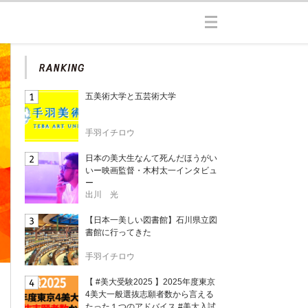
五美術大学と五芸術大学
手羽イチロウ
日本の美大生なんて死んだほうがい
いー映画監督・木村太一インタビュ
ー
出川 光
【日本一美しい図書館】石川県立図
書館に行ってきた
手羽イチロウ
【 #美大受験2025 】2025年度東京
4美大一般選抜志願者数から言える
たった１つのアドバイス #美大入試