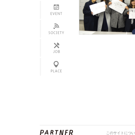
学内イベント
スキル・技術
サービス
服飾
展覧会・展示
その他のモノ
フェス
ニュース
その他
会社
働き方
カフェ
産地
ロケ地
このサイトについ