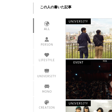
この人の書いた記事
インタビュー
活躍情報
衣
食
課題
住
サークル・部活
家具
仲間・友達
製品