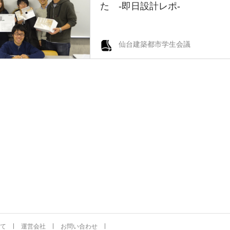
た -即日設計レポ-
仙台建築都市学生会議
て
運営会社
お問い合わせ