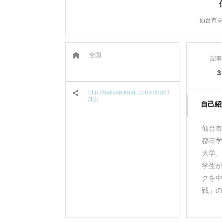
仙台市
全国
記事
3
http://gakuseikaigi.com/nihon1
/16/
自己紹
仙台
都市
大学、
学生
クを
戦」