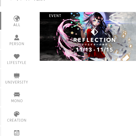
インタビュー
活躍情報
衣
食
課題
住
サークル・部活
家具
仲間・友達
製品
学内イベント
スキル・技術
サービス