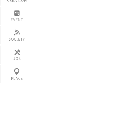
製品
学内イベント
スキル・技術
サービス
服飾
展覧会・展示
その他のモノ
フェス
ニュース
その他
会社
働き方
カフェ
産地
ロケ地