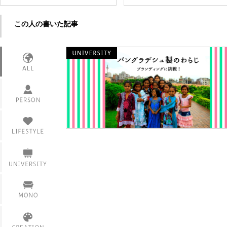
この人の書いた記事
インタビュー
活躍情報
衣
食
課題
住
サークル・部活
家具
仲間・友達