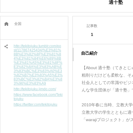
適十塾
全国
記事数
1
http://tekitojuku.tumblr.com/po
st/117867425434/%E3%81%
自己紹介
8B%E3%82%8F%E3%81%8
4%E3%81%84%E6%89%8B
%E3%81%A5%E3%81%8F%
E3%82%8A%E3%83%AB%E
【About 適十塾（てきと
3%83%BC%E3%83%A0%E3
粗削りだけども柔軟な、そ
%82%B7%E3%83%A5%E3%
83%BC%E3%82%BA%E3%8
社会人としての常識やビジ
3%96%E3%83%A9
http://tekitojuku.jimdo.com/
んな学生団体が「適十塾」
https://www.facebook.com/Teki
tojuku
https://twitter.com/tekitojuku
2010年春に当時、立教
立教大学の学生とともに適
「warajiプロジェクト」