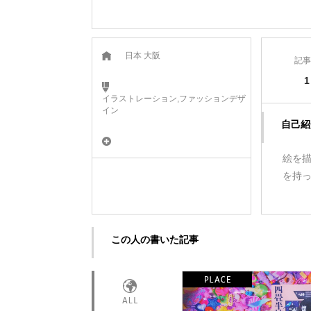
日本 大阪
記事
1
イラストレーション,ファッションデザ
イン
自己紹
絵を
を持
この人の書いた記事