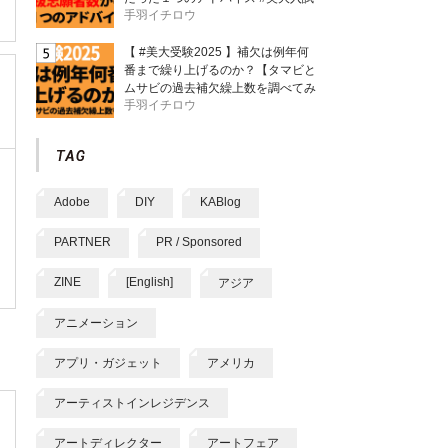
手羽イチロウ
【 #美大受験2025 】補欠は例年何
番まで繰り上げるのか？【タマビと
ムサビの過去補欠繰上数を調べてみ
手羽イチロウ
た】
Adobe
DIY
KABlog
PARTNER
PR / Sponsored
ZINE
[English]
アジア
アニメーション
アプリ・ガジェット
アメリカ
アーティストインレジデンス
アートディレクター
アートフェア