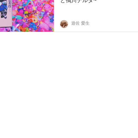
と鴨川デルタ~
遊佐 愛生