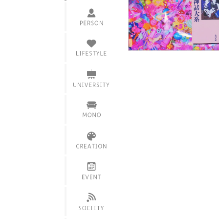
インタビュー
活躍情報
衣
食
課題
住
サークル・部活
家具
仲間・友達
製品
学内イベント
スキル・技術
サービス
服飾
展覧会・展示
その他のモノ
フェス