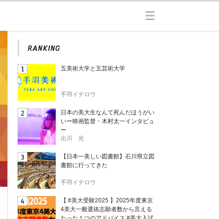
五美術大学と五芸術大学
手羽イチロウ
日本の美大生なんて死んだほうがい
いー映画監督・木村太一インタビュ
ー
出川 光
【日本一美しい図書館】石川県立図
書館に行ってきた
手羽イチロウ
【 #美大受験2025 】2025年度東京
4美大一般選抜志願者数から言える
たった１つのアドバイス #美大入試