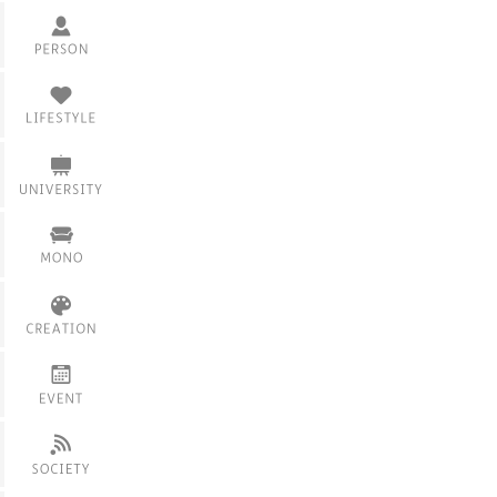
インタビュー
活躍情報
衣
食
課題
住
サークル・部活
家具
仲間・友達
製品
学内イベント
スキル・技術
サービス
服飾
展覧会・展示
その他のモノ
フェス