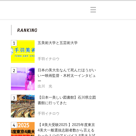
五美術大学と五芸術大学
手羽イチロウ
日本の美大生なんて死んだほうがい
いー映画監督・木村太一インタビュ
ー
出川 光
【日本一美しい図書館】石川県立図
書館に行ってきた
手羽イチロウ
【 #美大受験2025 】2025年度東京
4美大一般選抜志願者数から言える
たった１つのアドバイス #美大入試