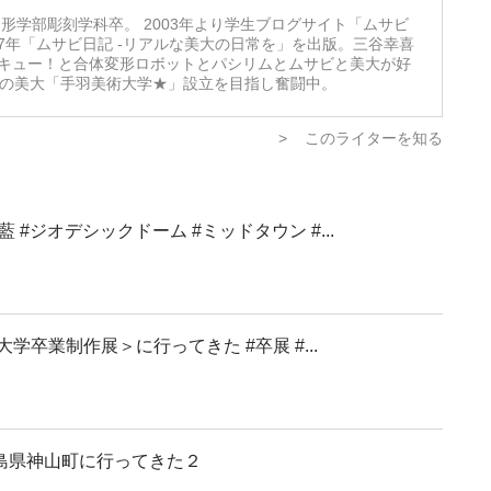
形学部彫刻学科卒。 2003年より学生ブログサイト「ムサビ
07年「ムサビ日記 -リアルな美大の日常を」を出版。三谷幸喜
キュー！と合体変形ロボットとパシリムとムサビと美大が好
想の美大「手羽美術大学★」設立を目指し奮闘中。
>
このライターを知る
 #ジオデシックドーム #ミッドタウン #...
大学卒業制作展＞に行ってきた #卒展 #...
島県神山町に行ってきた２