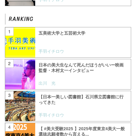
五美術大学と五芸術大学
手羽イチロウ
日本の美大生なんて死んだほうがいいー映画
監督・木村太一インタビュー
出川 光
【日本一美しい図書館】石川県立図書館に行
ってきた
手羽イチロウ
【 #美大受験2025 】2025年度東京4美大一般
選抜志願者数から言える...