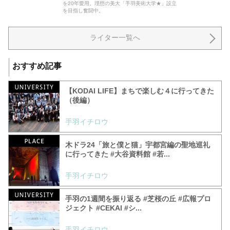
を20年愛用。理想の美大「手羽美術大学★」設立
を目指し奮闘中。
ライター一覧へ
おすすめ記事
【KODAI LIFE】まちで楽しむ４に行ってきた
（後編）
手羽イチロウ
木ドラ24「旅と僕と猫」宇都宮編の聖地巡礼
に行ってきた #大谷資料館 #若...
手羽イチロウ
手羽の1週間を振り返る #芝桜の丘 #広報プロ
ジェクト #CEKAI #シ...
手羽イチロウ