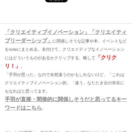
コンテンツ
このサイトについて
「クリエイティブイノベーション」「クリエイティ
運営会社
ブリーダーシップ」
に関係しそうな記事や本、イベントなど
お問い合わせ
をnoteにまとめる、名付けて、クリエイティブなイノベーション
「クリク
にはどういうものがあるかクリップする、略して
リ！」
。
「手羽が思った」なので全然違うのかもしれないけど、「これは
クリエイティブイノベーション的」「違う」なたたき台の存在に
もなればと思ってます。
手羽が直接・間接的に関係しそうだと思ってるキー
ワードはこちら
。