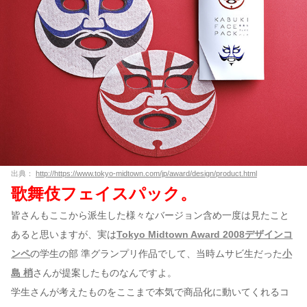
出典：
http://https://www.tokyo-midtown.com/jp/award/design/product.html
歌舞伎フェイスパック。
皆さんもここから派生した様々なバージョン含め一度は見たこと
あると思いますが、実は
Tokyo Midtown Award 2008デザインコ
ンペ
の学生の部 準グランプリ作品でして、当時ムサビ生だった
小
島 梢
さんが提案したものなんですよ。
学生さんが考えたものをここまで本気で商品化に動いてくれるコ