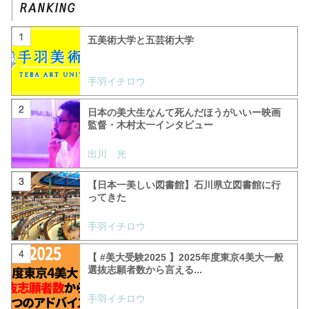
五美術大学と五芸術大学
手羽イチロウ
日本の美大生なんて死んだほうがいいー映画
監督・木村太一インタビュー
出川 光
【日本一美しい図書館】石川県立図書館に行
ってきた
手羽イチロウ
【 #美大受験2025 】2025年度東京4美大一般
選抜志願者数から言える...
手羽イチロウ