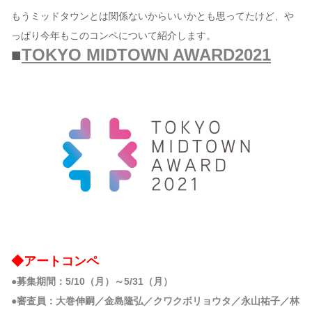
もうミッドタウンとは関係ないからいいかとも思ってたけど、や
コンテンツ
っぱり今年もこのコンペについて紹介します。
■
TOKYO MIDTOWN AWARD2021
このサイトについて
運営会社
お問い合わせ
◆アートコンペ
●募集期間：5/10（月）～5/31（月）
●審査員：大巻伸嗣／金島隆弘／クワクボリョウタ／永山祐子／林