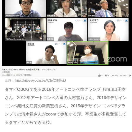
出典：
http://https://youtu.be/W3ofOfKKciU
タマビOBOGである2016年アートコンペ準グランプリの山口正樹
さん、2012年アートコンペ入選の大村雪乃さん、2016年デザイン
コンペ柴田文江賞の新美宏樹さん、2015年デザインコンペ準グラ
ンプリの清水覚さんがzoomで参加する形。卒業生が多数受賞して
るタマビだからできる技。