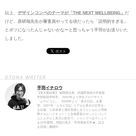
以上、
デザインコンペのテーマが「THE NEXT WELLBEING」
だ
けど、原研哉先生が審査員やってる頃だったら「説明的すぎる」
とボツになったんじゃないかなーと思っちゃう手羽がお送りいた
しました。
手羽イチロウ
【美大愛好家】 福岡県出身。武蔵野美術大学造形
学部彫刻学科卒。 2003年より学生ブログサイト
「ムサビコム」、2009年より「美大日記」を運
営。2007年「ムサビ日記 -リアルな美大の日常を」
を出版。三谷幸喜と浦沢直樹とみうらじゅんと羽海
野チカとハイキュー！と合体変形ロボットとパシリ
ムとムサビと美大が好きで、シャンプーはマシェリ
を20年愛用。理想の美大「手羽美術大学★」設立
を目指し奮闘中。