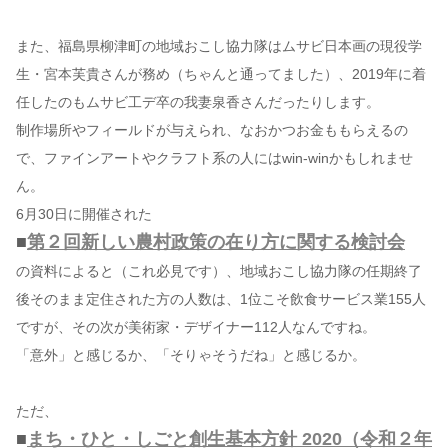
また、福島県柳津町の地域おこし協力隊はムサビ日本画の現役学
生・宮本芙貴さんが務め（ちゃんと通ってました）、2019年に着
任したのもムサビ工デ卒の我妻泉香さんだったりします。
制作場所やフィールドが与えられ、なおかつお金ももらえるの
で、ファインアートやクラフト系の人にはwin-winかもしれませ
ん。
6月30日に開催された
■
第２回新しい農村政策の在り方に関する検討会
の資料によると（これ必見です）、地域おこし協力隊の任期終了
後そのまま定住された方の人数は、1位こそ飲食サービス業155人
ですが、その次が美術家・デザイナー112人なんですね。
「意外」と感じるか、「そりゃそうだね」と感じるか。
ただ、
■
まち・ひと・しごと創生基本方針 2020（令和２年