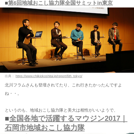
■
第6回地域おこし協力隊全国サミットin東京
出典：
https://www.chiikiokoshitai.jp/report/6th_tokyo/
北川フラムさんも登壇されてたり、これ行きたかったんですよ
ね・・。
というのも、地域おこし協力隊と美大は相性がいいようで、
■
全国各地で活躍するマウジン2017｜
石岡市地域おこし協力隊