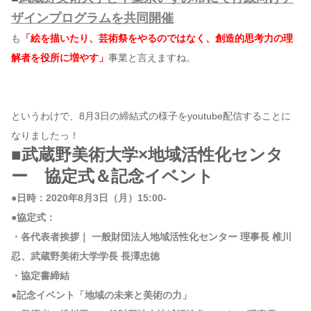
ザインプログラムを共同開催
も
「絵を描いたり、芸術祭をやるのではなく、創造的思考力の理
解者を役所に増やす」
事業と言えますね。
というわけで、8月3日の締結式の様子をyoutube配信することに
なりましたっ！
■武蔵野美術大学×地域活性化センタ
ー 協定式＆記念イベント
●日時：2020年8月3日（月）15:00-
●協定式：
・各代表者挨拶｜ 一般財団法人地域活性化センター 理事長 椎川
忍、武蔵野美術大学学長 長澤忠徳
・協定書締結
●記念イベント「地域の未来と美術の力」