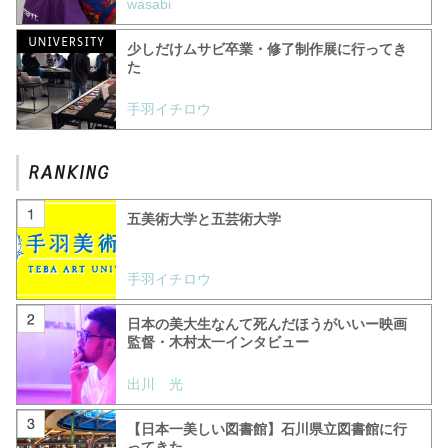
wasabi
少しだけムサビ卒業・修了制作展に行ってき
た
手羽イチロウ
五美術大学と五芸術大学
手羽イチロウ
日本の美大生なんて死んだほうがいいー映画
監督・木村太一インタビュー
出川 光
【日本一美しい図書館】石川県立図書館に行
ってきた