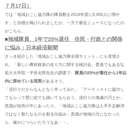
７月17日）
では「地域おこし協力隊の隊員数を2024年度に8,000人に増や
す」と目標が掲げられましたが、一方で最近ニュースになったの
がこちら。
■
地域隊員、1年で25%退任 住民・行政との関係
に悩み：日本経済新聞
さっき紹介した「地域おこし協力隊全国サミット」にも登壇さ
れ、「新しい農村政策の在り方に関する検討会」委員でもある弘
前大大学院・平井太郎先生の調査で、
隊員の25%が着任から1年以
内に辞めている現実
があるそう。
「流行りだからなんとなく作ってみた」「アーティストに協力し
てもらって壁に絵でも描いてもらおう。流行りの鬼滅の刃とか」
意識が役所の中にあったり、「地域おこし協力隊は人手不足解消
ではなく新たなものを創る仕組み」意識が地域の方になかった
ら、確かにつらいだろうなあ・・。