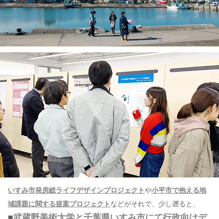
いすみ市発房総ライフデザインプロジェクト
や
小平市で抱える地
域課題に関する提案プロジェクト
などがそれで、少し遡ると、
■
武蔵野美術大学と千葉県いすみ市にて行政向けデ