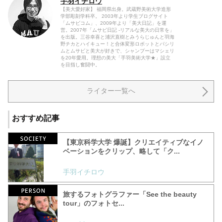
手羽イチロウ
【美大愛好家】 福岡県出身。武蔵野美術大学造形
学部彫刻学科卒。 2003年より学生ブログサイト
「ムサビコム」、2009年より「美大日記」を運
営。2007年「ムサビ日記 -リアルな美大の日常を」
を出版。三谷幸喜と浦沢直樹とみうらじゅんと羽海
野チカとハイキュー！と合体変形ロボットとパシリ
ムとムサビと美大が好きで、シャンプーはマシェリ
を20年愛用。理想の美大「手羽美術大学★」設立
を目指し奮闘中。
ライター一覧へ
おすすめ記事
【東京科学大学 爆誕】クリエイティブなイノ
ベーションをクリップ、略して「ク...
手羽イチロウ
旅するフォトグラファー「See the beauty
tour」のフォトセ...