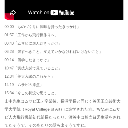
00:00「ものづくりに興味を持ったきっかけ」
01:57「工作から飛行機作りへ」
03:43「ムサビに進んだきっかけ」
06:28「残すべきこと、変えていかなければいけないこと」
09:14「留学したきっかけ」
10:47「実技入試で見ていること」
12:34「美大入試のこれから」
14:19「ムサビの原点」
15:34「今この状況で思うこと」
山中先生はムサビ工デ卒業後、長澤学長と同じく英国王立芸術大
学大学院（Royal College of Art）に進学された方。ちなみにムサ
ビ人力飛行機部初代部長だったり、渡英中は相当貧乏生活をされ
てたそうで、そのあたりの話も出そうですね。