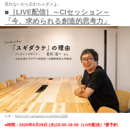
見れないから忘れちゃダメよ。
■
［LIVE配信］～CIセッション～
「今、求められる創造的思考力」
出典：
https://ssl.yamatowa.co.jp/news/1888
●時間：2020年4月29日 (水)15:00-16:00［LIVE配信］*要予約