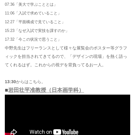
07:36「美大で学ぶこととは」
11:06「入試で求めていること」
12:27「平面構成で見ていること」
15:23「なぜ入試で実技を課すのか」
17:32「今この状況で思うこと」
中野先生はフリーランスとして様々な展覧会のポスター等グラフ
ィックを担当されてきてるので、「デザインの現場」を熱く語っ
てくれるはず。これからの視デを背負ってるお一人。
13:30
からはこちら。
■
岩田壮平准教授（日本画学科）