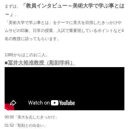
「教員インタビュー～美術大学で学ぶ事とは
まずは、
～」
。
「美術大学で学ぶ事とは」をテーマに美大を目指したきっかけや
ムサビの印象、日常の授業、入試で重要視しているポイントなど4
名の教授に語ってもらいます。
13時からはこのお二人。
■
冨井大裕准教授（彫刻学科）
00:00「美大を志したきっかけ」
01:52「彫刻との出会い」