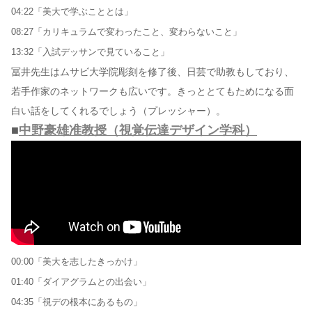
04:22「美大で学ぶこととは」
08:27「カリキュラムで変わったこと、変わらないこと」
13:32「入試デッサンで見ていること」
冨井先生はムサビ大学院彫刻を修了後、日芸で助教もしており、
若手作家のネットワークも広いです。きっととてもためになる面
白い話をしてくれるでしょう（プレッシャー）。
■
中野豪雄准教授（視覚伝達デザイン学科）
00:00「美大を志したきっかけ」
01:40「ダイアグラムとの出会い」
04:35「視デの根本にあるもの」