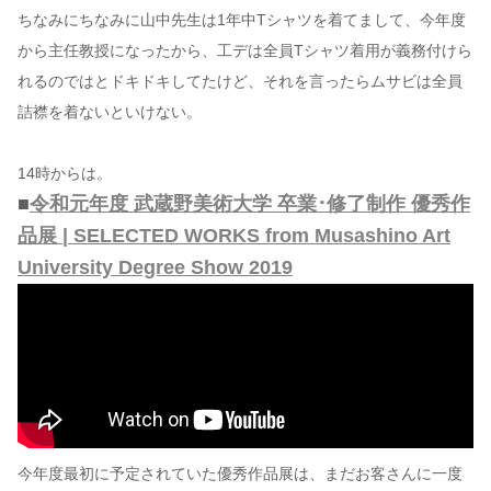
ちなみにちなみに山中先生は1年中Tシャツを着てまして、今年度
から主任教授になったから、工デは全員Tシャツ着用が義務付けら
れるのではとドキドキしてたけど、それを言ったらムサビは全員
詰襟を着ないといけない。
14時からは。
■
令和元年度 武蔵野美術大学 卒業･修了制作 優秀作
品展 | SELECTED WORKS from Musashino Art
University Degree Show 2019
今年度最初に予定されていた優秀作品展は、まだお客さんに一度