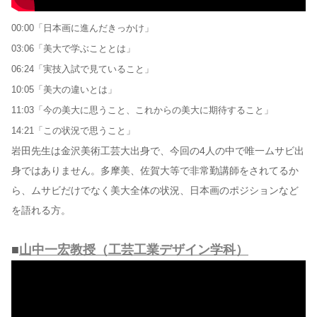
00:00「日本画に進んだきっかけ」
03:06「美大で学ぶこととは」
06:24「実技入試で見ていること」
10:05「美大の違いとは」
11:03「今の美大に思うこと、これからの美大に期待すること」
14:21「この状況で思うこと」
岩田先生は金沢美術工芸大出身で、今回の4人の中で唯一ムサビ出
身ではありません。多摩美、佐賀大等で非常勤講師をされてるか
ら、ムサビだけでなく美大全体の状況、日本画のポジションなど
を語れる方。
■
山中一宏教授（工芸工業デザイン学科）