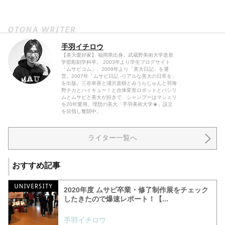
手羽イチロウ
【美大愛好家】 福岡県出身。武蔵野美術大学造形
学部彫刻学科卒。 2003年より学生ブログサイト
「ムサビコム」、2009年より「美大日記」を運
営。2007年「ムサビ日記 -リアルな美大の日常を」
を出版。三谷幸喜と浦沢直樹とみうらじゅんと羽海
野チカとハイキュー！と合体変形ロボットとパシリ
ムとムサビと美大が好きで、シャンプーはマシェリ
を20年愛用。理想の美大「手羽美術大学★」設立
を目指し奮闘中。
ライター一覧へ
おすすめ記事
2020年度 ムサビ卒業・修了制作展をチェック
したきたので爆速レポート！【...
手羽イチロウ