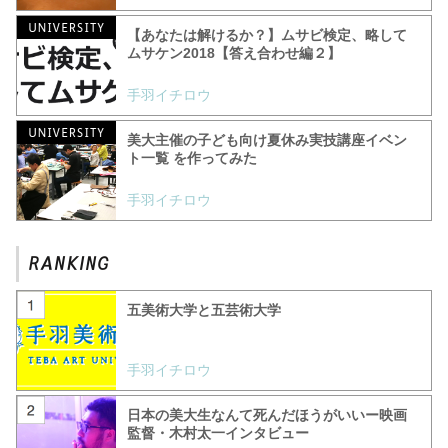
【あなたは解けるか？】ムサビ検定、略して
ムサケン2018【答え合わせ編２】
手羽イチロウ
美大主催の子ども向け夏休み実技講座イベン
ト一覧 を作ってみた
手羽イチロウ
五美術大学と五芸術大学
手羽イチロウ
日本の美大生なんて死んだほうがいいー映画
監督・木村太一インタビュー