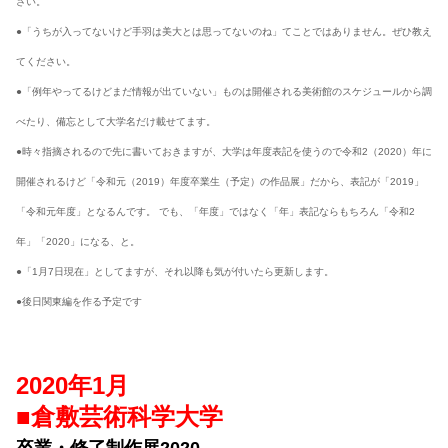
さい。
●「うちが入ってないけど手羽は美大とは思ってないのね」てことではありません。ぜひ教え
てください。
●「例年やってるけどまだ情報が出ていない」ものは開催される美術館のスケジュールから調
べたり、備忘として大学名だけ載せてます。
●時々指摘されるので先に書いておきますが、大学は年度表記を使うので令和2（2020）年に
開催されるけど「令和元（2019）年度卒業生（予定）の作品展」だから、表記が「2019」
「令和元年度」となるんです。 でも、「年度」ではなく「年」表記ならもちろん「令和2
年」「2020」になる、と。
●「1月7日現在」としてますが、それ以降も気が付いたら更新します。
●後日関東編を作る予定です
2020年1月
■倉敷芸術科学大学