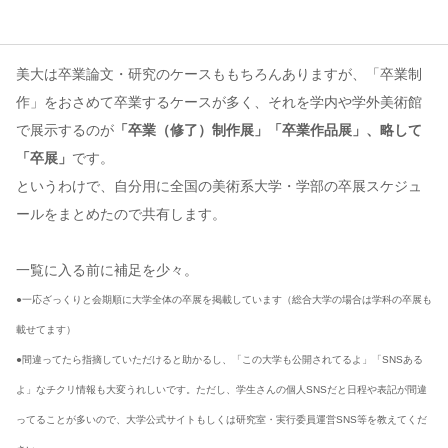
コンテンツ
美大は卒業論文・研究のケースももちろんありますが、「卒業制
このサイトについて
作」をおさめて卒業するケースが多く、それを学内や学外美術館
運営会社
で展示するのが
「卒業（修了）制作展」「卒業作品展」、略して
お問い合わせ
「卒展」
です。
というわけで、自分用に全国の美術系大学・学部の卒展スケジュ
ールをまとめたので共有します。
一覧に入る前に補足を少々。
●一応ざっくりと会期順に大学全体の卒展を掲載しています（総合大学の場合は学科の卒展も
載せてます）
●間違ってたら指摘していただけると助かるし、「この大学も公開されてるよ」「SNSある
よ」なチクリ情報も大変うれしいです。ただし、学生さんの個人SNSだと日程や表記が間違
ってることが多いので、大学公式サイトもしくは研究室・実行委員運営SNS等を教えてくだ