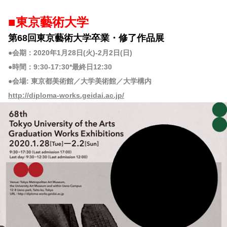
■東京藝術大学
第68回東京藝術大学卒業・修了作品展
●会期：2020年1月28日(火)-2月2日(日)
●時間：9:30-17:30*最終日12:30
●会場: 東京都美術館／大学美術館／大学構内
http://diploma-works.geidai.ac.jp/