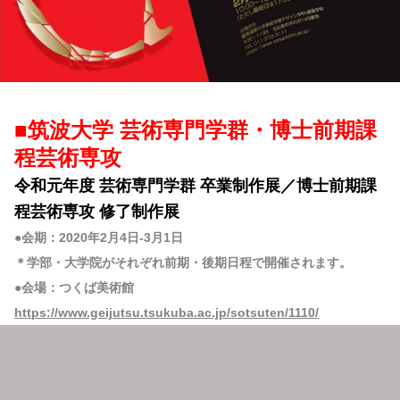
■筑波大学 芸術専門学群・博士前期課
程芸術専攻
令和元年度 芸術専門学群 卒業制作展／博士前期課
程芸術専攻 修了制作展
●会期：2020年2月4日-3月1日
＊学部・大学院がそれぞれ前期・後期日程で開催されます。
●会場：つくば美術館
https://www.geijutsu.tsukuba.ac.jp/sotsuten/1110/