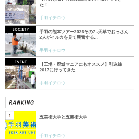
た！
手羽イチロウ
手羽の熊本ツアー2026その7 -天草でおっさん
2人がイルカを見て興奮する...
手羽イチロウ
【工場・廃墟マニアにもオススメ】引込線
2017に行ってきた
手羽イチロウ
五美術大学と五芸術大学
手羽イチロウ