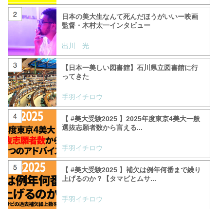
日本の美大生なんて死んだほうがいいー映画
監督・木村太一インタビュー
出川 光
【日本一美しい図書館】石川県立図書館に行
ってきた
手羽イチロウ
【 #美大受験2025 】2025年度東京4美大一般
選抜志願者数から言える...
手羽イチロウ
【 #美大受験2025 】補欠は例年何番まで繰り
上げるのか？【タマビとムサ...
手羽イチロウ