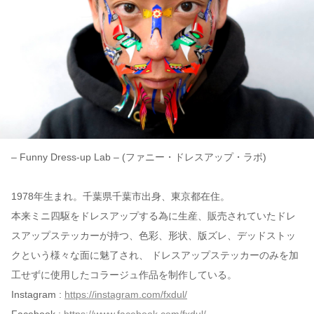
– Funny Dress-up Lab – (ファニー・ドレスアップ・ラボ)
1978年生まれ。千葉県千葉市出身、東京都在住。
本来ミニ四駆をドレスアップする為に生産、販売されていたドレ
スアップステッカーが持つ、色彩、形状、版ズレ、デッドストッ
クという様々な面に魅了され、 ドレスアップステッカーのみを加
工せずに使用したコラージュ作品を制作している。
Instagram :
https://instagram.com/fxdul/
Facebook :
https://www.facebook.com/fxdul/