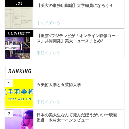
【美大の事務組織編】大学職員になろう４
手羽イチロウ
【瓜芸×フジテレビが「オンライン映像コー
ス」共同開発】美大ニュースまとめ2...
手羽イチロウ
五美術大学と五芸術大学
手羽イチロウ
日本の美大生なんて死んだほうがいいー映画
監督・木村太一インタビュー