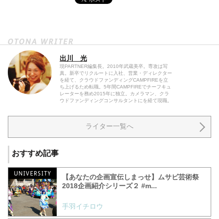
出川 光
現PARTNER編集長。2010年武蔵美卒。専攻は写
真。新卒でリクルートに入社、営業・ディレクター
を経て、クラウドファンディングCAMPFIREを立
ち上げるため転職。5年間CAMPFIREでチーフキュ
レーターを務め2015年に独立。カメラマン、クラ
ウドファンディングコンサルタントにを経て現職。
ライター一覧へ
おすすめ記事
【あなたの企画宣伝しまっせ】ムサビ芸術祭
2018企画紹介シリーズ２ #‎m...
手羽イチロウ