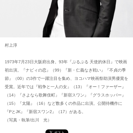
村上淳
1973年7月23日大阪府出身。93年『ぷるぷる 天使的休日』で映画
初出演。『ナビィの恋』（99）『新・仁義なき戦い』『不貞の季
節』（00）の3作で一躍注目を集め、ヨコハマ映画祭助演男優賞を
受賞。近年では『戦争と一人の女』（13）『オー！ファーザー』
（14）『さよなら歌舞伎町』『新宿スワン』『グラスホッパー』
（15）『太陽』（16）など数多くの作品に出演。公開待機作に
『PとJK』『新宿スワン2』（17）がある。
（写真・執筆/出川 光）