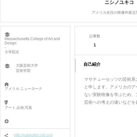
ニシノユキコ
アメリカ在住の映像作家志
記事数
Massachusetts College of Art and
Design
1
-
大学院生
自己紹介
大阪芸術大学
芸術学部
マサチューセッツの芸術系
と申します。アメリカのア
アメリカ ニューヨーク
ない実験映像を学ぶため、
芸術への考えの違いなどを
アート,企画,写真
http://yukikofilm.lv9.org/