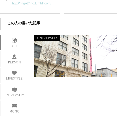
http://ringo24no.tumblr.com/
この人の書いた記事
インタビュー
活躍情報
衣
食
課題
住
サークル・部活