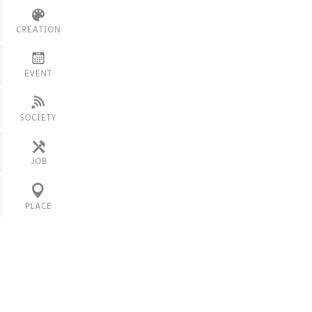
家具
仲間・友達
製品
学内イベント
スキル・技術
サービス
服飾
展覧会・展示
その他のモノ
フェス
ニュース
その他
会社
働き方
カフェ
産地
ロケ地