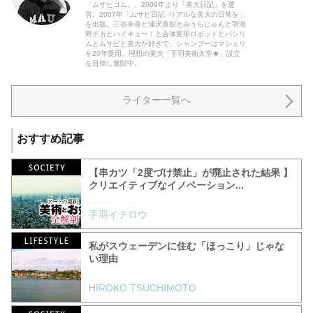
「ムサビコム」、2009年より「美大日記」を運
営。2007年「ムサビ日記 -リアルな美大の日常を」
を出版。三谷幸喜と浦沢直樹とみうらじゅんと羽海
野チカとハイキュー！と合体変形ロボットとパシリ
ムとムサビと美大が好きで、シャンプーはマシェリ
を20年愛用。理想の美大「手羽美術大学★」設立
を目指し奮闘中。
ライター一覧へ
おすすめ記事
【串カツ「2度づけ禁止」が廃止された結果 】
クリエイティブなイノベーション...
手羽イチロウ
私がスウェーデンに住む「ほっこり」じゃな
い理由
HIROKO TSUCHIMOTO