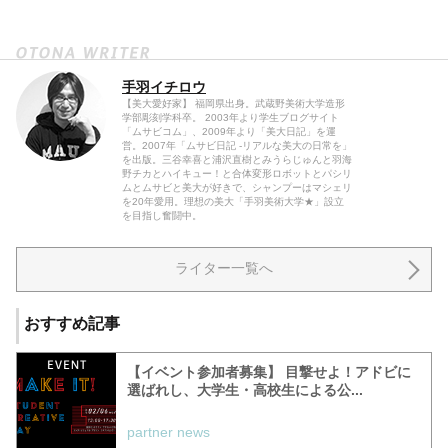
手羽イチロウ
【美大愛好家】 福岡県出身。武蔵野美術大学造形
学部彫刻学科卒。 2003年より学生ブログサイト
「ムサビコム」、2009年より「美大日記」を運
営。2007年「ムサビ日記 -リアルな美大の日常を」
を出版。三谷幸喜と浦沢直樹とみうらじゅんと羽海
野チカとハイキュー！と合体変形ロボットとパシリ
ムとムサビと美大が好きで、シャンプーはマシェリ
を20年愛用。理想の美大「手羽美術大学★」設立
を目指し奮闘中。
ライター一覧へ
おすすめ記事
【イベント参加者募集】 目撃せよ！アドビに
選ばれし、大学生・高校生による公...
partner news