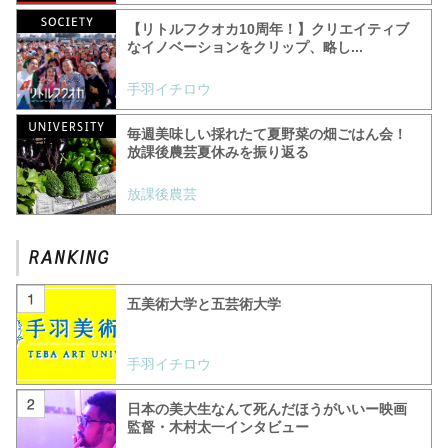
【リトルフクオカ10周年！】クリエイティブ
なイノベーションをクリップ、略し...
手羽イチロウ
毎週美味しい採れたて夏野菜の畑ごはん会！
放課後農芸夏休みを振り返る
放課後農芸
五美術大学と五芸術大学
手羽イチロウ
日本の美大生なんて死んだほうがいいー映画
監督・木村太一インタビュー