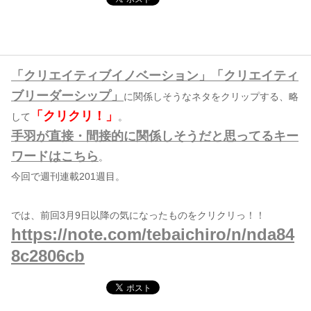
コンテンツ
このサイトについて
「クリエイティブイノベーション」「クリエイティ
運営会社
ブリーダーシップ」
に関係しそうなネタをクリップする、略
お問い合わせ
「クリクリ！」
して
。
手羽が直接・間接的に関係しそうだと思ってるキー
ワードはこちら
。
今回で週刊連載201週目。
では、前回3月9日以降の気になったものをクリクリっ！！
https://note.com/tebaichiro/n/nda84
8c2806cb